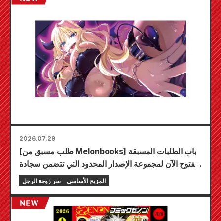
2026.07.29
[طلب مسبق من Melonbooks] باب الطلبات المسبقة
مفتوح الآن لمجموعة الإصدار المحدود التي تتضمن سجادة
لعب مميزة تحمل رسمًا رائعًا لشخصية فويوكي توجو
المزيج الأساسي
سر زوجة الرجل
بريشة الفنان كودو! من المقرر إصدار المجلد السادس من
سلسلة "سر العروس" في 20 أكتوبر!