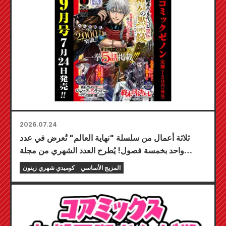
2026.07.24
ثلاثة أعمال من سلسلة "نهاية العالم" تُعرض في عدد
واحد بخمسة فصول! يُطرح العدد الشهري من مجلة
"كوميك زينون" لشهر سبتمبر 2026 للبيع في 24 يوليو!
المزيج الأساسي
كوميدي شهري زينون