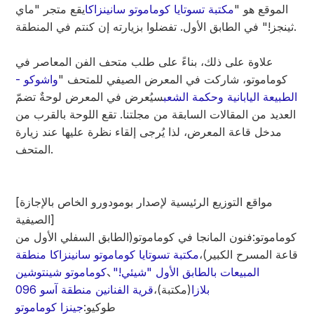
الموقع هو "
مكتبة تسوتايا كوماموتو سانينزاكا
يقع متجر "ماي
ثينجز!" في الطابق الأول. تفضلوا بزيارته إن كنتم في المنطقة.
علاوة على ذلك، بناءً على طلب متحف الفن المعاصر في
كوماموتو، شاركت في المعرض الصيفي للمتحف "
واشوكو -
الطبيعة اليابانية وحكمة الشعب
سيُعرض في المعرض لوحةٌ تضمّ
العديد من المقالات السابقة من مجلتنا. تقع اللوحة بالقرب من
مدخل قاعة المعرض، لذا يُرجى إلقاء نظرة عليها عند زيارة
المتحف.
[مواقع التوزيع الرئيسية لإصدار بومودورو الخاص بالإجازة
الصيفية]
كوماموتو:
فنون المانجا في كوماموتو
(الطابق السفلي الأول من
قاعة المسرح الكبير)،
مكتبة تسوتايا كوماموتو سانينزاكا منطقة
المبيعات بالطابق الأول "شيئي!"
、
كوماموتو شينتوشين
بلازا
(مكتبة)،
قرية الفنانين منطقة آسو 096
طوكيو:
جينزا كوماموتو