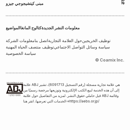
مبنى كيتشيجوجي جيزو
معلومات النشر الجديدة
كتالوج المانغا
المواضيع
توظيف الخريجين
حول العلامة التجارية
اتصل بنا
معلومات الشركة
سياسة وسائل التواصل الاجتماعي
توظيف منتصف الحياة المهنية
سياسة الخصوصية
© Coamix Inc.
علامة ABJ هي علامة تجارية مسجلة (رقم التسجيل 6091713)، تشير
إلى أن هذه الخدمة لبيع الكتب الإلكترونية وتوزيعها مرخصة رسميًا من
قبل حاملي حقوق النشر. لمزيد من التفاصيل حول علامة ABJ وقائمة
https://aebs.or.jp/
→
الخدمات التي تعرضها، انقر هنا