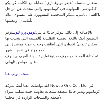
تتضمن سلسلة "هيغو مونوغاتاري" مقابلة مع الكاتبة كوميكو
كاكيهاشي، المولودة في كوماموتو، والتي تتحدث عن الراحل
تاكاشي ياناسي، مبتكر الشخصية المشهورة على مستوى البلاد
أنبانمان، ومعلمها.
بالإضافة إلى ذلك، يتوفر حاليًا ما يلي:
بومودورو للويب
يتوفر
التطبيق أيضًا باللغة الصينية التقليدية (الصينية التي يتحدث بها
سكان تايوان) لتايوان، التي أطلقت رحلات جوية مباشرة إلى
كوماموتو في نفس الشهر.
تم كتابة المقالات بأحرف صينية تقليدية سهلة الفهم، ويشرف
عليها مواطن تايواني.
نسخة الويب هنا
لقد تواصلت معنا أيضًا شركة Newco One Co.، Ltd. في
كوماموتو وندير حاليًا منطقة مبيعات تعاونية حيث يمكنك شراء
الأطعمة والمنتجات الواردة في مجلتنا.