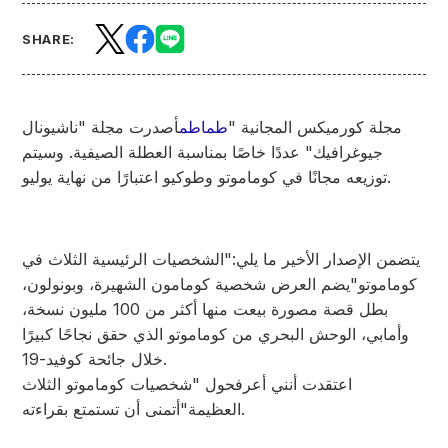
SHARE:
مجلة كورميكس المجانية "
طماطم
أصدرت مجلة "ناشيونال
جيوغرافيك" عددًا خاصًا بمناسبة العطلة الصيفية. وسيتم
توزيعه مجانًا في كوماموتو وطوكيو اعتبارًا من نهاية يوليو.
يتضمن الإصدار الأخير ما يلي:
"الشخصيات الرئيسية الثلاث في
كوماموتو"
يضم العرض شخصية كومامون الشهيرة، وبونولون،
بطل قصة مصورة بيعت منها أكثر من 100 مليون نسخة،
وأمابي، الوحش البحري من كوماموتو الذي حقق نجاحًا كبيرًا
خلال جائحة كوفيد-19.
اعتقدت أنني أعرف
حول "شخصيات كوماموتو الثلاث
أتمنى أن تستمتع بقراءته.
العظيمة"