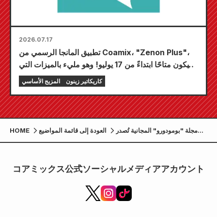
2026.07.17
تطبيق المانجا الرسمي من Coamix، "Zenon Plus"،
سيكون متاحًا ابتداءً من 17 يوليو! وهو مليء بالميزات التي
ستضمن لك متعةً لا تُضاهى، بما في ذلك "اختر فصلك
كاريكاتير زينون
المزيج الأساسي
المجاني الأول" و"التحديثات اليومية"!
مجلة "بومودورو" المجانية تُصدر
العودة إلى قائمة المواضيع
HOME
عددًا صيفيًا خاصًا. تُسلط الضوء على
"أهم ثلاث شخصيات في
كوماموتو"!
コアミックス公式ソーシャルメディアアカウント