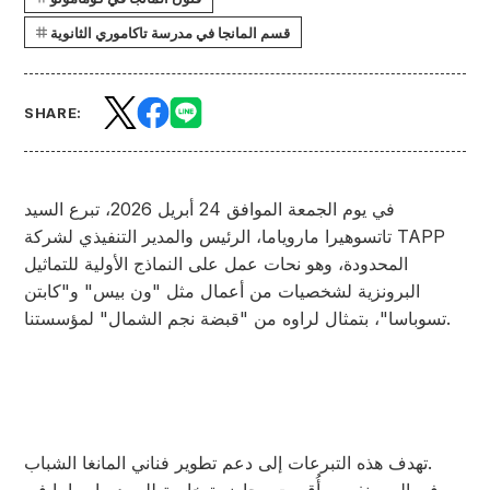
قسم المانجا في مدرسة تاكاموري الثانوية
SHARE:
في يوم الجمعة الموافق 24 أبريل 2026، تبرع السيد
تاتسوهيرا ماروياما، الرئيس والمدير التنفيذي لشركة TAPP
المحدودة، وهو نحات عمل على النماذج الأولية للتماثيل
البرونزية لشخصيات من أعمال مثل "ون بيس" و"كابتن
تسوباسا"، بتمثال لراوه من "قبضة نجم الشمال" لمؤسستنا.
تهدف هذه التبرعات إلى دعم تطوير فناني المانغا الشباب.