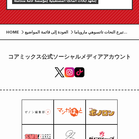
معهد أبحاث المانجا المستقبلية (مؤسسة عامة متكاملة)
تبرع النحات تاتسوهي ماروياما
العودة إلى قائمة المواضيع
HOME
بتمثال لراوه من أنمي "قبضة نجم
الشمال"! كما ستُعقد محاضرة
خاصة في مدرسة تاكاموري الثانوية
コアミックス公式ソーシャルメディアアカウント
التابعة لمحافظة كوماموتو.