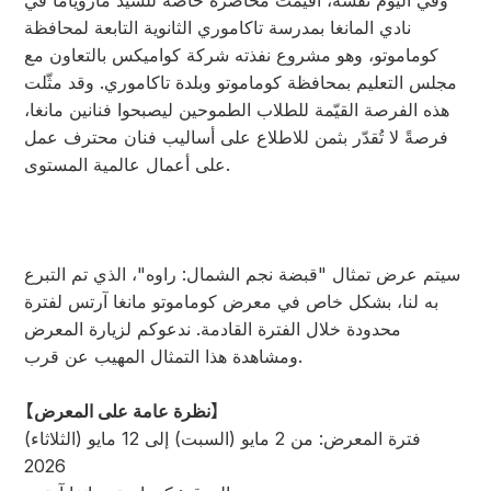
وفي اليوم نفسه، أُقيمت محاضرة خاصة للسيد ماروياما في
نادي المانغا بمدرسة تاكاموري الثانوية التابعة لمحافظة
كوماموتو، وهو مشروع نفذته شركة كواميكس بالتعاون مع
مجلس التعليم بمحافظة كوماموتو وبلدة تاكاموري. وقد مثّلت
هذه الفرصة القيّمة للطلاب الطموحين ليصبحوا فنانين مانغا،
فرصةً لا تُقدّر بثمن للاطلاع على أساليب فنان محترف عمل
على أعمال عالمية المستوى.
سيتم عرض تمثال "قبضة نجم الشمال: راوه"، الذي تم التبرع
به لنا، بشكل خاص في معرض كوماموتو مانغا آرتس لفترة
محدودة خلال الفترة القادمة. ندعوكم لزيارة المعرض
ومشاهدة هذا التمثال المهيب عن قرب.
【نظرة عامة على المعرض】
فترة المعرض: من 2 مايو (السبت) إلى 12 مايو (الثلاثاء)
2026