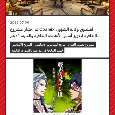
2026.07.06
تم اختيار مشروع Coamix لصندوق وكالة الشؤون
الثقافية لتعزيز أسس الأنشطة الثقافية والفنية، "دعم
تنمية المبدعين، إلخ".
مشروع تطوير الفنان
مزيج كوماموتو الأساسي
المزيج الأساسي
قسم المانجا في مدرسة تاكاموري الثانوية