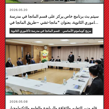
2026.05.20
سيتم بث برنامج خاص يركز على قسم المانجا في مدرسة
تاكاموري الثانوية، بعنوان "مانجا-تشي ~طريق المانجا في
عصر ريوا~"، على محطات مختلفة في كيوشو وأوكيناوا،
مزيج كوماموتو الأساسي
قسم المانجا في مدرسة تاكاموري الثانوية
وكذلك على قناة TVer!
2026.05.08
قام وزير التعليم والثقافة والرياضة والعلوم والتكنولوجيا،