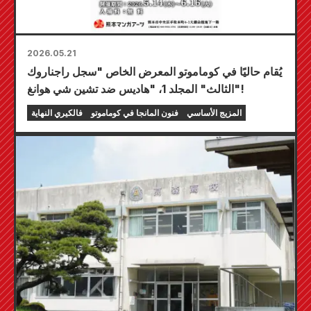
2026.05.21
يُقام حاليًا في كوماموتو المعرض الخاص "سجل راجناروك
الثالث" المجلد 1، "هاديس ضد تشين شي هوانغ"!
المزيج الأساسي
فنون المانجا في كوماموتو
فالكيري النهاية