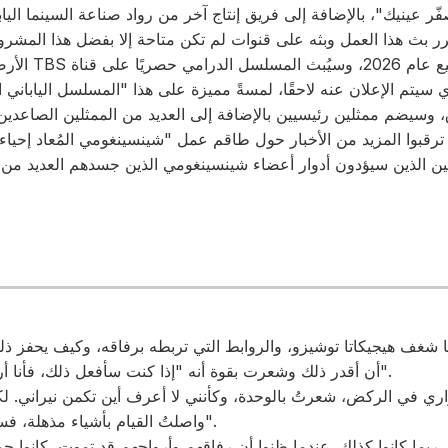
قرر بث هذا العمل وبثه على قنوات لم تكن متاحة إلا بفضل هذا المشر
الأرضي كدراما خ
 سيتم الإعلان عنه لاحقًا، لمسةً مميزة على هذا "المسلسل الياباني 
وسيضم ممثلين رئيسيين بالإضافة إلى العديد من الممثلين الصاعدين،
رقبوا المزيد من الأخبار حول طاقم عمل "شينسينغومي المُعاد إحيا
 شغف هيجيكاتا توشيزو، والروابط التي تربطه برفاقه، وكيف يحفز ذلك
أن أقدر ذلك وشعرت بقوة أنه "إذا كنت سأفعل ذلك، فأنا أريد أن أرى ذلك حتى النهاية".
ري في الركض، شعرتُ بالوحدة، وكأنني لا أعرف أين تكمن نيراني. لكنن
واصلتُ القيام بأشياء مذهلة، فسيحدث شيء مذهل يومًا ما".
بما كانوا كذلك. عندما ظنوا أن رفاقهم وأرواحهم قد تموت، كانوا جمي