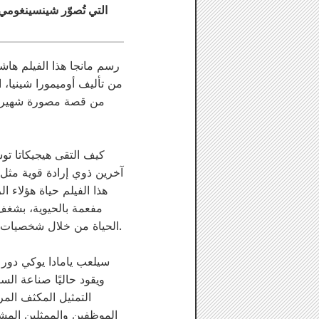
التي تُصوّر شينسينغومي،
رسم مانجا هذا الفيلم هاشي
من تأليف أوميمورا شينيا، 
من قصة مصورة شهيرة تُ
كيف التقى هيجيكاتا تو
آخرين ذوي إرادة قوية مثل
هذا الفيلم حياة هؤلاء 
مفعمة بالحيوية، بشغف م
الحياة من خلال شخصيات عصرية آسرة وبعض أسرع معارك السيوف في التاريخ. أسطورة شينسينغومي جديدة لا مثيل لها.
سيلعب يامادا يوكي دور
ويقود حاليًا صناعة السين
التمثيل المكثف المر
الموظفين والممثلين المشا