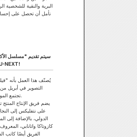
البرية والنقية للشخصية ال
نأمل أن تحصل على إحساس 
على التلفزيون الأرضي على TBS في ربيع عام 2026 ومسلسل الدراما الذي يتم بثه حصريًا على
يُصنّف هذا العمل بأنه "في
التصوير في أبريل من ه
تجتمع المواقع الخلابة، والتعبير البصري الغني، وتقنية المؤثرات البصرية المتطورة لخلق تجربة بصرية مبهرة.
يضم فريق الإنتاج المنتج
على نتفليكس إلى النجا
الدولي، بالإضافة إلى ا
كازوتاكا واتانابي، المعروف
الفريق أيضًا كاتب 