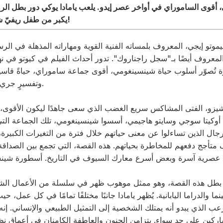
 أقوى الساموراي في أواخر عصر إيدو. يلعب يامادا يوكي دور بطل الروا
يكبر من طفل ريفيّ شقيّ إلى نائب قائد شيطاني!
موتو إيجي، المعروف بلمساته الفنية القوية ومهاراته المذهلة في الر
المعروف أيضًا بـ"سجل راجناروك". تدور أحداث الفيلم في كيوتو في نه
صوّر أسلوب حياة شينسينغومي، أقوى جماعة ساموراي، حياةً قاسيةً 
وتفسيرٍ جريءٍ مبنيٍّ على حقائق تاريخية.
شيزو، الفتى المشاكس سريع الغضب الذي سعى جاهدًا ليكون الأقوى، 
 أوكيتا سوجي وسايتو هاجيمي، أسسوا شينسينغومي، تلك الجماعة التي
الرجال الذين تساءلوا عن معنى حياتهم خلال فترة من التغيرات الكبيرة
تأجج دفعهم للمخاطرة بحياتهم. هذه القصة، التي تجمع بين الصداقة والخ
 بطل هذه القصة، وهو ممثل موهوب ظهر في سلسلة من الأعمال الشه
ما والدراما اليابانية. يُظهر يامادا جانبًا مختلفًا تمامًا في كل عمل، ح
عب الذي يبدو أنه يمتلك الشخصية إلى التمثيل الطبيعي والإنساني. إن
ركين على حد سواء. يتزامن الجنون والعاطفة الكامنان في أعماق نظرته