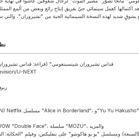
جها بعد اكتمالها كعمل سينمائي حيّ بفريق إنتاج رائع وبعض من ألمع المم
بشوقٍ شديد لهذه النسخة السينمائية الحية من "تشيروران"، والتي س
■نظ
[العنوان] "قداس تشيروران شينسينغومي" (قراءة: قداس تشيرو
[بث/بث مباشر] n/U-NEXT
[تاريخ ووقت البث] ربي
eru Morii (THE SEVEN) Netflix
مامورو إينوي TBS×WOWOW "Double Face"، سلسلة "MOZU"، والمزيد
السبعة) ومسلسل "يو يو هاكوشو" على نتفليكس، وفيلم "الحكاية: القات