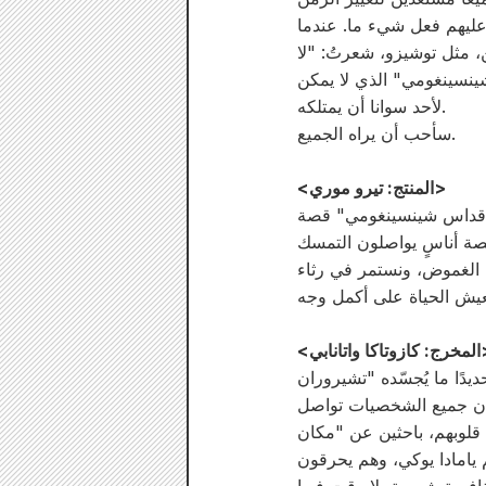
ن عليهم فعل شيء ما. عندما
، مثل توشيزو، شعرتُ: "لا
شينسينغومي" الذي لا يمكن
لأحد سوانا أن يمتلكه.
سأحب أن يراه الجميع.
<المنتج: تيرو موري>
ن: قداس شينسينغومي" قصة
 قصة أناسٍ يواصلون التمسك
ه الغموض، ونستمر في رثاء
كا واتانابي>
أن جميع الشخصيات تواصل
 قلوبهم، باحثين عن "مكان
 يامادا يوكي، وهم يحرقون