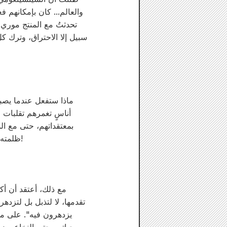
والعالم... كان بإمكانهم ف
تحدثتُ مع المنتج موري 
سبيل إلا الاحتراق، وترك ك
ماذا ستفعل عندما يصب
أناسٍ تغمرهم تقلبات ا
بمعتقداتهم، حتى مع ال
ظلمته، لذا لا تفوتوا فرصة مشاهدة هؤلاء الشباب الذين يُظهرون لنا القوة لنعيش الحياة على أكمل وجه!
مع ذلك، أعتقد أن أ
تقدمها، لا لتذبل بل لتزد
يزدهرون فيه". على مد