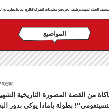
تصف الحياة المهنية
توظيف الخريجين
معلومات الشركة
كتالوج المانغا
معلومات الن
المواضيع
26
更新）
كاة من القصة المصورة التاريخية الشهي
ينغومي"! بطولة يامادا يوكي بدور البط