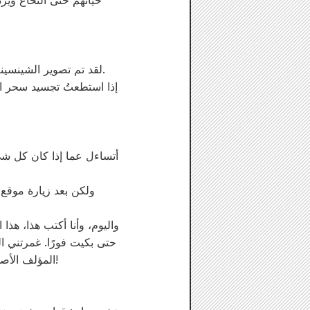
حياتهم حتى النخاع ويز
لقد تم تصوير الشينسينغومي في أنواع مختلفة حتى الآن، ولكن "تشيروران: قداس الشينسينغومي" يختلف عن أي منهم.
إذا استطعتُ تجسيد سحر ال
ولكن بعد زيارة موقع
واليوم، وأنا أكتب هذا، هذا
حتى بكيت فورًا. غمرتني ا
المؤلف الأصلي راضٍ جدًا عن النسخة الدرامية من "شيروروران: قداس شينسينغومي"، لذا لا تفوتوا مشاهدته!