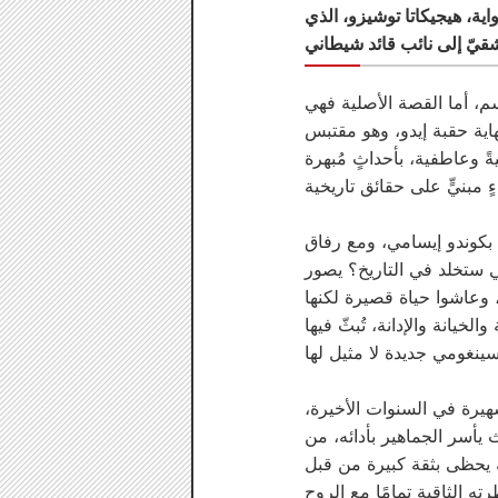
ية، هيجيكاتا توشيزو، الذي
سم، أما القصة الأصلية فهي
اية حقبة إيدو، وهو مقتبس
وعاطفية، بأحداثٍ مُبهرة
بكوندو إيسامي، ومع رفاق
 ستخلد في التاريخ؟ يصور
، وعاشوا حياة قصيرة لكنها
يانة والإدانة، تُبثّ فيها
يرة في السنوات الأخيرة،
يث يأسر الجماهير بأدائه، من
ه يحظى بثقة كبيرة من قبل
 الثاقبة تمامًا مع الروح