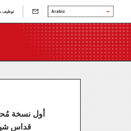
Arabic
توظيف من
أول نسخة مُحا
قداس شينس