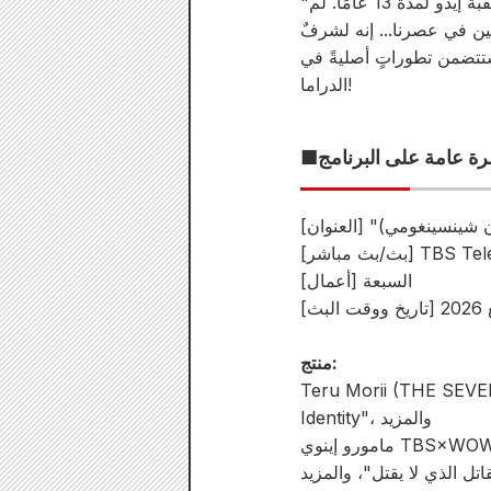
"تشيروران: قداس شينسينغومي" مانجا تُصوّر "مصير الموت" لرجال شغوفين عاشوا في نهاية حقبة إيدو لمدة 13 عامًا. لم
ثلين في عصرنا... إنه لشرفٌ
تتضمن تطوراتٍ أصليةً في
الدراما!
رة عامة على البرنامج
ران شينسينغومي)
TBS Televisio
[أعمال] السبعة
ع 2026
منتج:
T مسلسل "Alice in Borderland"، و"Yu Yu Hakusho"، وفيلم "The Fool's
Identity"، والمزيد
ل الذي لا يقتل"، والمزيد