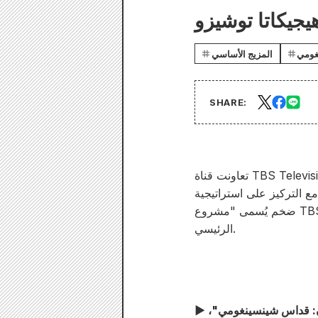
غومي
المزيج الأساسي
SHARE:
تعاونت قناة TBS Television, Inc. لأول مرة مع U-NEXT, Inc. وTHE SEVEN, Inc.، وهو استوديو إبداعي تابع لـ TBS،
راتيجية TBS الخارجية، لإطلاق مشروع
ضخم يُسمى "مشروع TBS x U-NEXT x THE SEVEN العالمي". وقد أُعلن الآن عن مخطط المشروع وطاقم العمل
الرئيسي.
▶ بتوزيع إجمالي يتجاوز 3 ملايين نسخة! هذا أول اقتباس حيّ للقصة المصورة الشهيرة "تشيروران: قداس شينسينغومي"،