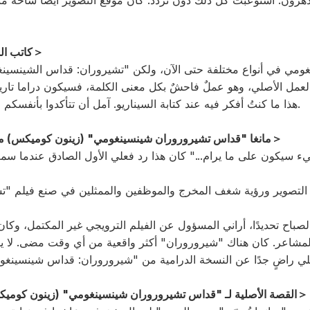
دهرون. استوعبتُ كل ذلك دون تردد. كان موقع التصوير أيضًا ساحة م
＜كاتب السيناريو・ماساكي ساكاي＞
عمل الأصلي، وهو عملٌ فاحشٌ بكل معنى الكلمة، فسيكون دراما تاريخي
هذا ما كنتُ أفكر فيه عند كتابة السيناريو. آمل أن تتأكدوا بأنفسكم من قدرتي على تحقيق ذلك.
＜ مانغا "قداس تشيروروران شينسينغومي" (زينون كوميكس) من تأليف إيجي هاشيموتو＞
 التصوير ورؤية شغف المخرج والموظفين والممثلين في صنع فيلم "تش
 الصباح تحديدًا، أراني المسؤول عن الفيلم الترويجي غير المكتمل، وكان 
لمشاعر. كان هناك "شيروروران" أكثر واقعية من أي وقت مضى. لا يو
＜ القصة الأصلية لـ "قداس تشيروروران شينسينغومي" (زينون كوميكس) بقلم أوميمورا شينيا＞