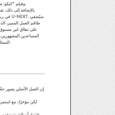
السرية" على قناة CX وفيلم "كيكو: صفّر عينيك"، بالإضافة إلى فريق إنتاج آخر من رواد صناعة السينما اليابانية.
بالإضافة إلى ذلك، ت
طاقم العمل المميز، الذي
على نطاق غير مسبوق، 
المساعدين المشهورين. ت
الممثلين الذين سيؤدون أدوار أعضاء شينسينغومي الذين جسدهم العديد من الممثلين المشهورين سابقًا.
إن العمل الأصلي يصور حقًا
لكن مؤخرًا، مع استمرا
ظننتُ أن الشينسينغومي ر