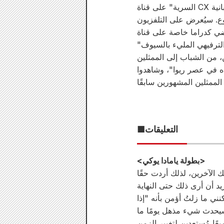
وع. سيُعرض على التلفزيون
اصة على قناة TBS في ربيع عام 2026، وسيُبث المسلسل الدرامي حصريًا على قناة U-NEXT. سيُضفي
الترفيهي المليء بالسيوف"
 من الشباب إلى الممثلين
ءه في عصر ريوا"، وشاهدوا
■التعليقات
<بطولة يامادا يوكي>
 الآخرين، لذلك أردت حقًا
ي ما زلتُ أؤمن بأنه "إذا
عًا مُستعدين لتغيير الزمن