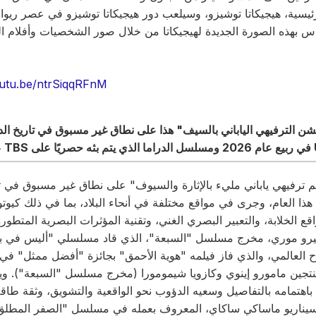
رئيسية، هيجيكاتا توشيزو، وسيلعب دور هيجيكاتا توشيزو في عصر ريوا ب
بهذه الصورة الجديدة لهيجيكاتا من خلال صور الشخصيات وأفلام ا
outu.be/ntrSiqqRFnM
 U-NEXT!
لم ترفيهي ياباني مليء بالإثارة والسيوف" على نطاق غير مسبوق في تاريخ
ذا العام، وجرى في مواقع مختلفة في أنحاء البلاد، بما في ذلك كيوتو
 تيرو موري، مخرج مسلسل "السبعة"، الذي قاد مسلسلي "أليس في بور
ح العالمي، والذي فاز فيلمه "هوية الأحمق" بجائزة "أفضل ممثل" في
لمنتجين مامورو إينوي وكازويا شيمومورا (مخرج مسلسل "السبعة"). و
 باهتمامه بالتفاصيل وسعيه الدؤوب نحو الواقعية والتشويق، وثقة طاقم
السيناريو ماساكي ساكاي، المعروف بعمله في مسلسل "الصفر المطلق: