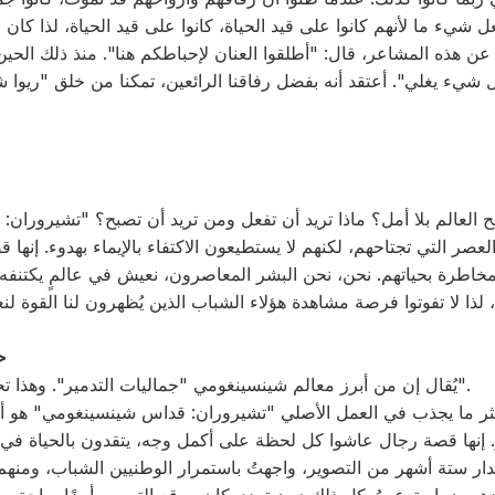
عل شيء ما لأنهم كانوا على قيد الحياة، كانوا على قيد الحياة، لذا كا
عن هذه المشاعر، قال: "أطلقوا العنان لإحباطكم هنا". منذ ذلك الحين
ل شيء يغلي". أعتقد أنه بفضل رفاقنا الرائعين، تمكنا من خلق "ريوا 
ح العالم بلا أمل؟ ماذا تريد أن تفعل ومن تريد أن تصبح؟ "تشيرورا
لعصر التي تجتاحهم، لكنهم لا يستطيعون الاكتفاء بالإيماء بهدوء. إنها
مخاطرة بحياتهم. نحن، نحن البشر المعاصرون، نعيش في عالمٍ يكتنف
<المخرج: كازوتا
يُقال إن من أبرز معالم شينسينغومي "جماليات التدمير". وهذا تحديدًا ما يُجسّده "تشيروران".
كثر ما يجذب في العمل الأصلي "تشيروران: قداس شينسينغومي" هو 
هر. إنها قصة رجال عاشوا كل لحظة على أكمل وجه، يتقدون بالحياة في
ار ستة أشهر من التصوير، واجهتُ باستمرار الوطنيين الشباب، ومنهم