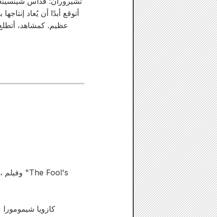
أتوقع أبدًا أن يُعاد إنتا
عظيم. كمشاهد، أتطلع 
كازويا شيمومورا (