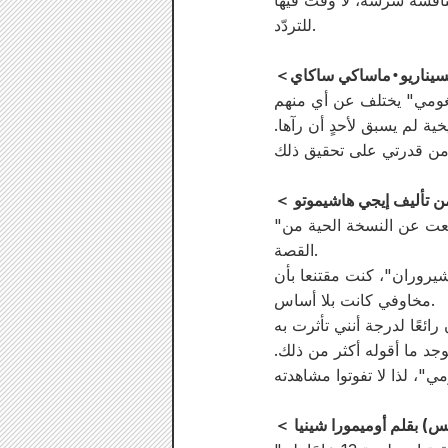
نافسة شرسة، لا وقت فيها
للتردّد.
ة لم يسبق لأحدٍ أن رآها.
"أتساءل عما إذا كان كل شيء سيكون على ما يرام..." كان هذا رد فعلي الأول الصادق عندما سمعت عن النسخة الحية من
القصة.
يروران"، كنت مقتنعا بأن
مخاوفي كانت بلا أساس.
رائعًا لدرجة أنني تأثرت به
جد ما أقوله أكثر من ذلك.