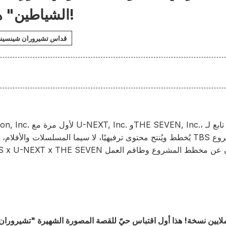
الشياطين" هيجيكاتا توشيزو!
قداس تشيروران شينسين
يُخطط ويُنتج محتوى ترفيهيًا، لا سيما المسلسلات والأفلام، مع التركيز على است