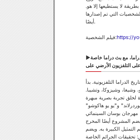
طريقة لا يستطيعها إلا هو.
لشخصيات التي تم إصدارها
أيضًا.
https://y
فيلم الشخصية:
▶سيتم تقديم "مسلسل الأكشن الترفيهي الياباني بالسيف" هذا على نطاق غير مسبوق في تاريخ الدراما، مع بث دراما خاصة
 الدراما التلفزيونية. بدأ
، وشيغا، وشيزوكا، وتشيبا.
درلاند" و"يو يو هاكوشو"
 مهرجان بوسان السينمائي
يضم المشروع أيضًا المخرج
 التمثيل الكبيرة به. ويضم
 تحقيقات الجرائم الخاصة