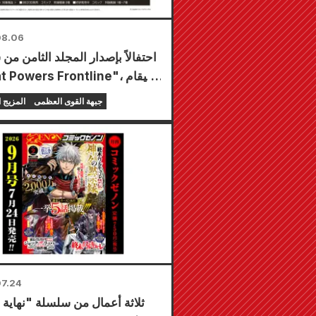
08.06
احتفالاً بإصدار المجلد الثامن من
"Great Powers Frontline"،
معرض لفترة محدودة في 
جبهة القوى العظمى
المزيج 
Animate في جم
من 20 أغسطس، حيث يمكنك 
أنواع إجمالاً)!
7.24
ثلاثة أعمال من سلسلة "نهاية ا