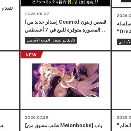
نتقدم 
2026.08.07
2026.
[إصدار جديد من Coamix] قصص زينون
 سلسلة
المصورة متوفرة للبيع في 7 أغسطس
 سيقام
(الجمعة)!
متاجر
كاريكاتير زينون
المزيج الأساسي
الأساسي
يع أنحاء البلاد ابتداءً
الحصول
على بطاقة صغيرة مرسومة خصيصًا (4
2026.07.29
2026.0
لعالم"
[طلب مسبق من Melonbooks] باب
سي