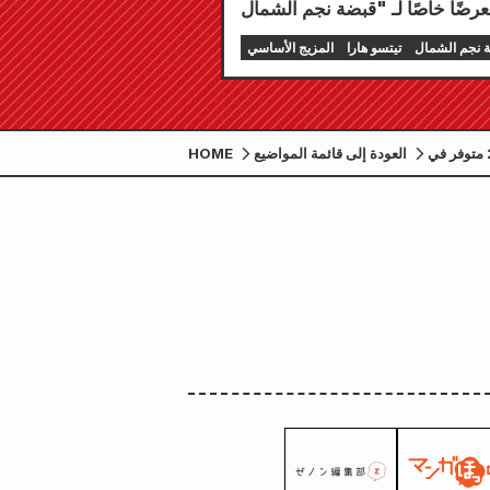
 نجم الشمال
تيتسو هارا
المزيج الأساسي
تبدأ السلسلة الجديدة الضخمة "الكلب القانوني: دليل المحامي الطبي أراتا"!! العدد الشهري من مجلة "كوميك زينون" لشهر يوليو 2026 متوفر في
العودة إلى قائمة المواضيع
HOME