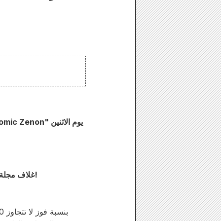
1. غلاف مجلة "ليجال دوج" وصفحاتها الملونة الأولى! تحويل "مصيبتك" إلى "مال" من خلال الطب والمحاكم!