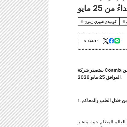
كوميدي شهري زينون
SHARE:
ستصدر شركة Coamix المحدودة (مدينة موساشينو، طوكيو) عدد يوليو 2026 من "Monthly Comic Zenon" يوم الاثنين
الموافق 25 مايو 2026.
 في هذا العالم المظلم حيث ينتشر