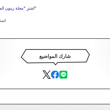
اشترِ "مجلة زينون المصورة الشهرية - عدد يوليو"
استط
شارك المواضيع