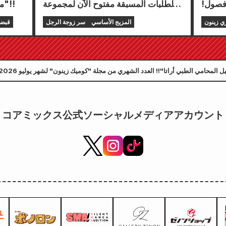
فصول!
الطلبات المسبقة مفتوح الآن لمجموعة
معرضًا خاصًا لـ "قبضة نجم الشمال"!!
"كوميك
الإصدار المحدود التي تتضمن سجادة
ي زينون
المزيج الأساسي
سر زوجة الرجل
قبضة
 لشهر سبتمبر 2026 للبيع في
لعب مميزة تحمل رسمًا رائعًا لشخصية
فويوكي توجو بريشة الفنان كودو! من
المقرر إصدار المجلد السادس من
سلسلة "سر العروس" في 20 أكتوبر!
الأسواق ابتداءً من 25 مايو!!
コアミックス公式ソーシャルメディアアカウント