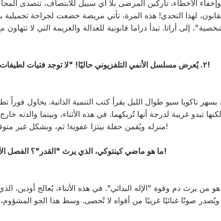
إخفاء الأخطاء، تاركين المرضى بلا أي سبيل للانتصاف، تتصدى المحامي
ون، لهذا التحدي! هذه المرة، تأتي مريضة خضعت لجراحة تجميلية بسي
خصية"، إلى أراتا. تبدأ دراما قانونية للعدالة والعزيمة التي لا تتهاون 
٢. يُعرض مسلسل الأنمي التلفزيوني حاليًا! "لا توجد فتيات لطيفات مع الأوتاكو!؟" أحدث حلقة!
 يسهر تاكويا سيو طوال الليل يقرأ كتب التنمية الذاتية. يحاول فوراً 
نها تبدو غريبة لدرجة أنها تُربكهما. في هذه الأثناء، وبينما والدته خار
منزله ويُقمن حفلة بيتزا عفوية! ثم، وبشكل غير متوقع، تتحول الحفلة إلى مبيت!
3. ما هو ماضي كينتوكي، الذي يرث "القدر"؟ الفصل الأخير من سجل راجناروك!
 من يرث دم وقوة "الإله البدائي". في هذه الأثناء، يُعالج أودين، الذ
ويُصدر صوتًا غنائيًا غريبًا من أفواه لا تُحصى. وسط هذا الجو المشؤو