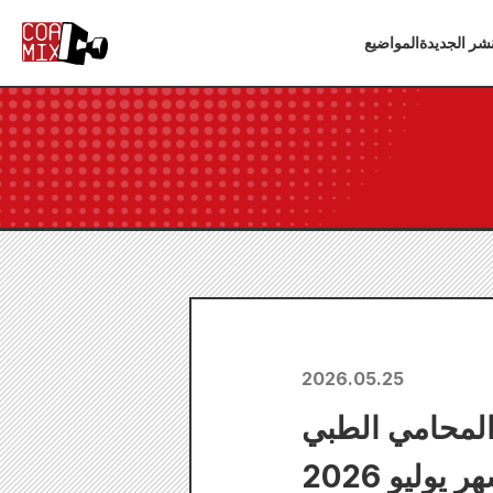
شر الجديدة
المواضيع
2026.05.25
 المحامي الطبي
أراتا"!! العدد الشهري من مجلة "كوميك زينون" لشهر يوليو 2026