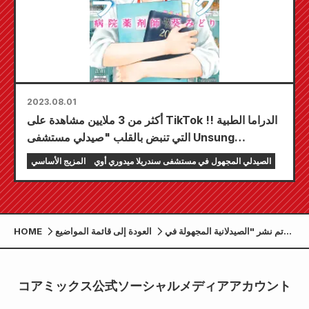
2023.08.01
أكثر من 3 ملايين مشاهدة على TikTok !! الدراما الطبية
التي تنبض بالقلب "صيدلي مستشفى Unsung
Cinderella Midori Aoi" مضحكة !!
الصيدلي المجهول في مستشفى سندريلا ميدوري أوي
المزيج الأساسي
تم نشر "الصيدلانية المجهولة في
العودة إلى قائمة المواضيع
HOME
مستشفى سندريلا ميدوري أوي"
و"السجل الطبي التاسع عشر،
مقابلة أكيرا توكوشيغي" في مجلة
コアミックス公式ソーシャルメディアアカウント
Weekly Asahi!