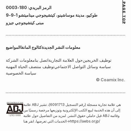
الرمز البريدي: 180-0003
طوكيو، مدينة موساشينو، كيتشيجوجي ميناميتشو 1-9-9
مبنى كيتشيجوجي جيزو
معلومات النشر الجديدة
كتالوج المانغا
المواضيع
توظيف الخريجين
حول العلامة التجارية
اتصل بنا
معلومات الشركة
سياسة وسائل التواصل الاجتماعي
توظيف منتصف الحياة المهنية
سياسة الخصوصية
© Coamix Inc.
علامة ABJ هي علامة تجارية مسجلة (رقم التسجيل 6091713)، تشير
إلى أن هذه الخدمة لبيع الكتب الإلكترونية وتوزيعها مرخصة رسميًا من
قبل حاملي حقوق النشر. لمزيد من التفاصيل حول علامة ABJ وقائمة
https://aebs.or.jp/
→
الخدمات التي تعرضها، انقر هنا