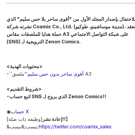
لاحتفال بإصدار المجلد الأول من "أقوى ساحر بلا حس سليم" الذي
نشرته شركة Coamix Co., Ltd. (مدينة موساشينو، طوكيو)، سنعقد
حملة هدايا للملصقات مقاس A3 على شبكة التواصل الاجتماعي
(SNS) الترويجية لـ Zenon Comics.
<محتويات الهدية>
ملصق A3
``أقوى ساحر بدون حس سليم''
・
<شروط التقديم>
・اتبع حساب SNS الذي يروج لـ Zenon Comics!!
حساب X
◉
】
إعادة نشر!!
[وظيفة ذات صلة]
https://twitter.com/coamix_sales
&نبسب;&نبسب;