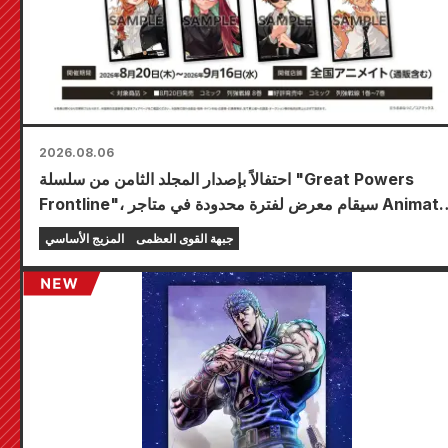
2026.08.06
احتفالاً بإصدار المجلد الثامن من سلسلة "Great Powers
Frontline"، سيقام معرض لفترة محدودة في متاجر Animate
في جميع أنحاء البلاد ابتداءً من 20 أغسطس، حيث يمكنك
جبهة القوى العظمى
المزيج الأساسي
الحصول على بطاقة صغيرة مرسومة خصيصًا (4 أنواع إجمالاً)!