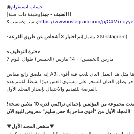
حساب انستقرام
◉
】
لطيف - جيد!!
[وظيفة ذات صلة]
https://www.instagram.com/p/C4Mrccyye
&نبسب;&نبسب;
(يشمل X&Instagram)
تم اختيار 3 أشخاص عن طريق القرعة
・
<فترة التوظيف>
7 مارس (الخميس) - 14 مارس (الخميس) طوال اليوم
إنه ملصق رائع مقاس A3، تمامًا مثل هذا العمل الذي يلعب فيه أقوى
ر يطلق العنان للسحر على مستوى الغش دورًا نشطًا. اغتنم هذه
الفرصة للتقديم والاحتفال بإصدار المجلد الأول.
اجتمعت مجموعة من المؤلفين بإجمالي تراكمي قدره 10 ملايين نسخة!
المجلد الأول من "أقوى ساحر بلا حس سليم" معروض للبيع الآن!
▼ملخص المجلد الأول▼
لوك، الذي علم نفسه السحر باستخدام كتاب التهجئة الذي تركه له