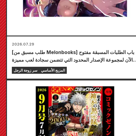
2026.07.29
[طلب مسبق من Melonbooks] باب الطلبات المسبقة مفتوح
الآن لمجموعة الإصدار المحدود التي تتضمن سجادة لعب مميزة
تحمل رسمًا رائعًا لشخصية فويوكي توجو بريشة الفنان كودو! من
المزيج الأساسي
سر زوجة الرجل
المقرر إصدار المجلد السادس من سلسلة "سر العروس" في 20
أكتوبر!