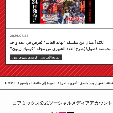
2026.07.24
ثلاثة أعمال من سلسلة "نهاية العالم" تُعرض في عدد واحد
بخمسة فصول! يُطرح العدد الشهري من مجلة "كوميك زينون"
لشهر سبتمبر 2026 للبيع في 24 يوليو!
المزيج الأساسي
كوميدي شهري زينون
[حملة فئة الغش] يوجد ملصق ``أقوى ساحر
العودة إلى قائمة المواضيع
HOME
حس سليم''! بمناسبة صدور المجلد الأول
コアミックス公式ソーシャルメディアアカウント