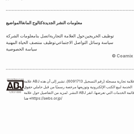
معلومات النشر الجديدة
كتالوج المانغا
المواضيع
توظيف الخريجين
حول العلامة التجارية
اتصل بنا
معلومات الشركة
سياسة وسائل التواصل الاجتماعي
توظيف منتصف الحياة المهنية
سياسة الخصوصية
© Coamix 
علامة ABJ هي علامة تجارية مسجلة (رقم التسجيل 6091713)، تشير إلى أن هذه
الخدمة لبيع الكتب الإلكترونية وتوزيعها مرخصة رسميًا من قبل حاملي حقوق
النشر. لمزيد من التفاصيل حول علامة ABJ وقائمة الخدمات التي تعرضها، انقر
https://aebs.or.jp/
→
هنا