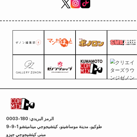
الرمز البريدي: 180-0003
طوكيو، مدينة موساشينو، كيتشيجوجي ميناميتشو 1-9-9
مبنى كيتشيجوجي جيزو