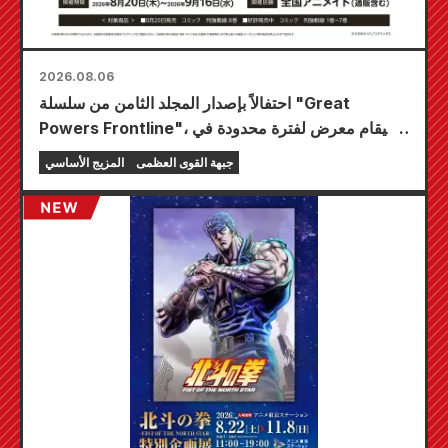
2026.08.06
احتفالاً بإصدار المجلد الثامن من سلسلة "Great
Powers Frontline"، سيقام معرض لفترة محدودة في
متاجر Animate في جميع أنحاء البلاد ابتداءً من 20
جبهة القوى العظمى
المزيج الأساسي
أغسطس، حيث يمكنك الحصول على بطاقة صغيرة
مرسومة خصيصًا (4 أنواع إجمالاً)!