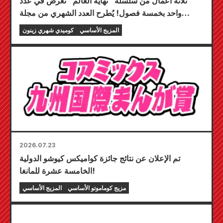
ثلاثة أعمال من سلسلة "نهاية العالم" تُعرض في عدد
واحد بخمسة فصول! يُطرح العدد الشهري من مجلة
"كوميك زينون" لشهر سبتمبر 2026 للبيع في 24 يوليو!
المزيج الأساسي
كوميدي شهري زينون
2026.07.23
تم الإعلان عن نتائج جائزة كواميكس كيوشو الدولية
الخامسة عشرة للمانغا!
مزيج كوماموتو الأساسي
المزيج الأساسي