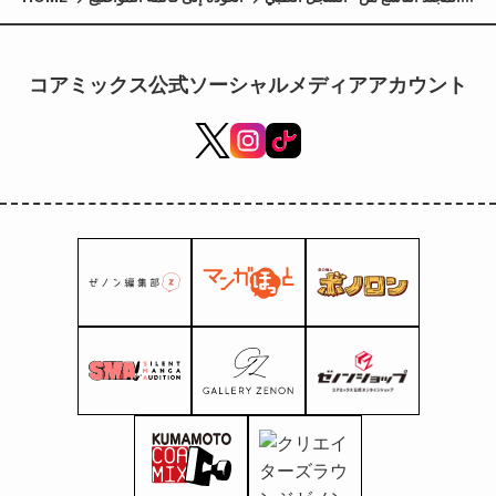
التاسع عشر: مقابلة أكيرا
توكوشيغي"، قصة طبيب عام لاحظ
"انزعاجًا بسيطًا"، سيتم إصداره في
コアミックス公式ソーシャルメディアアカウント
19 أبريل!