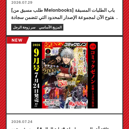
2026.07.29
[طلب مسبق من Melonbooks] باب الطلبات المسبقة
مفتوح الآن لمجموعة الإصدار المحدود التي تتضمن سجادة
لعب مميزة تحمل رسمًا رائعًا لشخصية فويوكي توجو
المزيج الأساسي
سر زوجة الرجل
بريشة الفنان كودو! من المقرر إصدار المجلد السادس من
سلسلة "سر العروس" في 20 أكتوبر!
2026.07.24