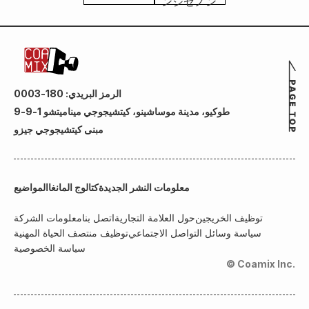
الرمز البريدي: 180-0003
طوكيو، مدينة موساشينو، كيتشيجوجي ميناميتشو 1-9-9
مبنى كيتشيجوجي جيزو
معلومات النشر الجديدة
كتالوج المانغا
المواضيع
توظيف الخريجين
حول العلامة التجارية
اتصل بنا
معلومات الشركة
سياسة وسائل التواصل الاجتماعي
توظيف منتصف الحياة المهنية
سياسة الخصوصية
© Coamix Inc.