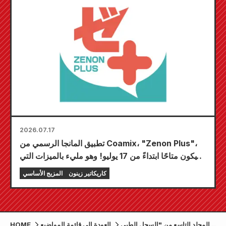
2026.07.17
تطبيق المانجا الرسمي من Coamix، "Zenon Plus"،
سيكون متاحًا ابتداءً من 17 يوليو! وهو مليء بالميزات التي
ستضمن لك متعةً لا تُضاهى، بما في ذلك "اختر فصلك
كاريكاتير زينون
المزيج الأساسي
المجاني الأول" و"التحديثات اليومية"!
المجلد التاسع من "السجل الطبي
العودة إلى قائمة المواضيع
HOME