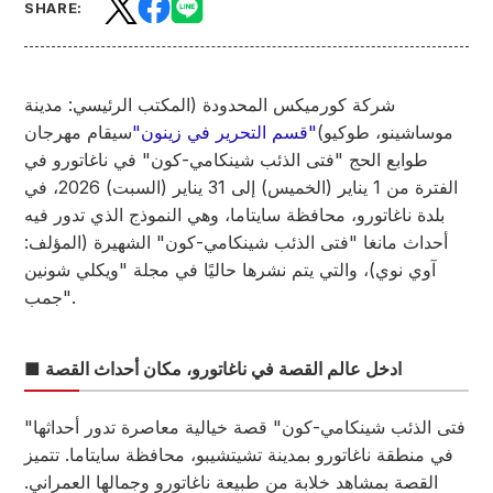
SHARE:
شركة كورميكس المحدودة (المكتب الرئيسي: مدينة
موساشينو، طوكيو)
"قسم التحرير في زينون"
سيقام مهرجان
طوابع الحج "فتى الذئب شينكامي-كون" في ناغاتورو في
الفترة من 1 يناير (الخميس) إلى 31 يناير (السبت) 2026، في
بلدة ناغاتورو، محافظة سايتاما، وهي النموذج الذي تدور فيه
أحداث مانغا "فتى الذئب شينكامي-كون" الشهيرة (المؤلف:
آوي نوي)، والتي يتم نشرها حاليًا في مجلة "ويكلي شونين
جمب".
■ ادخل عالم القصة في ناغاتورو، مكان أحداث القصة
"فتى الذئب شينكامي-كون" قصة خيالية معاصرة تدور أحداثها
في منطقة ناغاتورو بمدينة تشيتشيبو، محافظة سايتاما. تتميز
القصة بمشاهد خلابة من طبيعة ناغاتورو وجمالها العمراني.