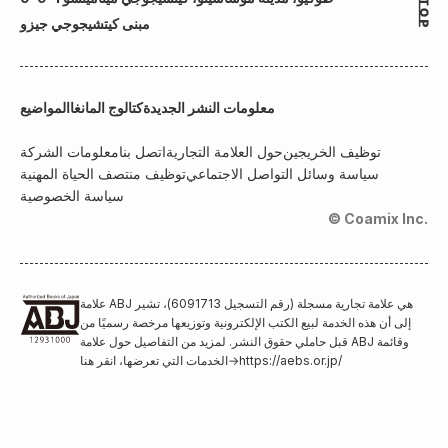
مبنى كيتشيجوجي جيزو
معلومات النشر الجديدة
كتالوج المانغا
المواضيع
توظيف الخريجين
حول العلامة التجارية
اتصل بنا
معلومات الشركة
سياسة وسائل التواصل الاجتماعي
توظيف منتصف الحياة المهنية
سياسة الخصوصية
© Coamix Inc.
علامة ABJ هي علامة تجارية مسجلة (رقم التسجيل 6091713)، تشير
إلى أن هذه الخدمة لبيع الكتب الإلكترونية وتوزيعها مرخصة رسميًا من
قبل حاملي حقوق النشر. لمزيد من التفاصيل حول علامة ABJ وقائمة
https://aebs.or.jp/
→
الخدمات التي تعرضها، انقر هنا