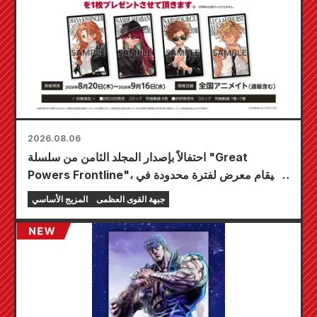
2026.08.06
احتفالاً بإصدار المجلد الثامن من سلسلة "Great
Powers Frontline"، سيقام معرض لفترة محدودة في
متاجر Animate في جميع أنحاء البلاد ابتداءً من 20
جبهة القوى العظمى
المزيج الأساسي
أغسطس، حيث يمكنك الحصول على بطاقة صغيرة
مرسومة خصيصًا (4 أنواع إجمالاً)!