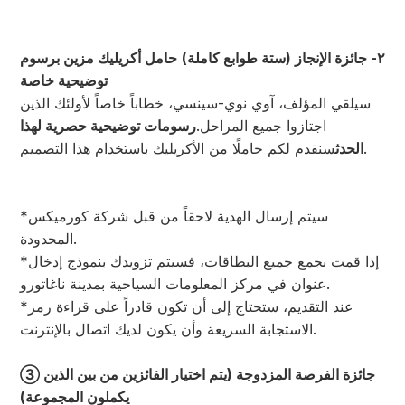
٢- جائزة الإنجاز (ستة طوابع كاملة)
حامل أكريليك مزين برسوم
توضيحية خاصة
سيلقي المؤلف، آوي نوي-سينسي، خطاباً خاصاً لأولئك الذين
اجتازوا جميع المراحل.
رسومات توضيحية حصرية لهذا
سنقدم لكم حاملًا من الأكريليك باستخدام هذا التصميم.
الحدث
*سيتم إرسال الهدية لاحقاً من قبل شركة كورميكس
المحدودة.
*إذا قمت بجمع جميع البطاقات، فسيتم تزويدك بنموذج إدخال
عنوان في مركز المعلومات السياحية بمدينة ناغاتورو.
*عند التقديم، ستحتاج إلى أن تكون قادراً على قراءة رمز
الاستجابة السريعة وأن يكون لديك اتصال بالإنترنت.
③ جائزة الفرصة المزدوجة (يتم اختيار الفائزين من بين الذين
يكملون المجموعة)