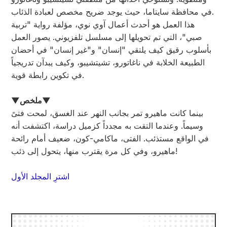
في محافظة سايتاما، حيث يوجد ضريح مخصص لعبادة الذئاب.
هذا العمل هو أحدث أعمال آوي نوي، مؤلفة رواية "تربية
صبي"، التي تم تحويلها إلى مسلسل تلفزيوني. يصور العمل
بأسلوب رقيق كيف يلتقي "إنسان" و"غير إنسان" في أحضان
الطبيعة الخلابة في ناغاتورو، تشيتشيبو، وكيف يبدآن تدريجياً
في تكوين رابطة قوية.
▼ملخص▼
بينما كانت ماهيرو تمر بجانب النهر عند الغسق، لمحت فتىً
وسيماً. وعندما التقت به مجدداً كزميل دراسة، اكتشفت أنه
في الواقع مستذئب. الفتى، ماكامي-كون، ضعيف أمام رائحة
ماهيرو، وفي كل مرة يقترب منها، يتحول إلى ذئب!
اشترِ المجلد الأول