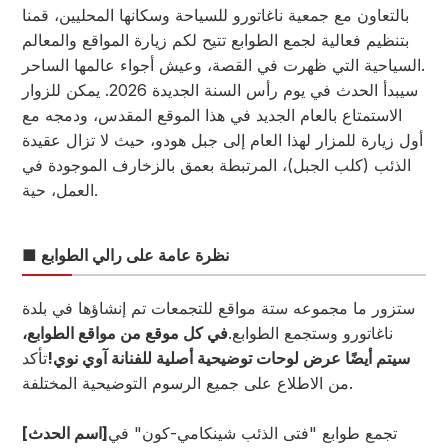
بالتعاون مع جمعية ناغاتورو للسياحة وسكانها المحليين، قمنا
بتنظيم فعالية لجمع الطوابع تتيح لكم زيارة المواقع والمعالم
السياحية التي ظهرت في القصة، وعيش أجواء عالمها الساحر.
سيبدأ الحدث في يوم رأس السنة الجديدة 2026. يمكن للزوار
الاستمتاع بالعام الجديد في هذا الموقع المقدس، ودمجه مع
أول زيارة للمزار لهذا العام إلى جبل هودو، حيث لا تزال عقيدة
الذئب (كلب الجبل)، المرتبطة بعمق بالزخارف الموجودة في
العمل، حية.
■ نظرة عامة على رالي الطوابع
ستزور ما مجموعه ستة مواقع للتجمعات تم إنشاؤها في بلدة
ناغاتورو وستجمع الطوابع.
في كل موقع من مواقع الطوابع،
سيتم أيضًا عرض لوحات توضيحية أصلية للفنانة آوي نوي!
تأكد
من الاطلاع على جميع الرسوم التوضيحية المختلفة.
تجمع طوابع "فتى الذئب شينكامي-كون" في
[اسم الحدث]