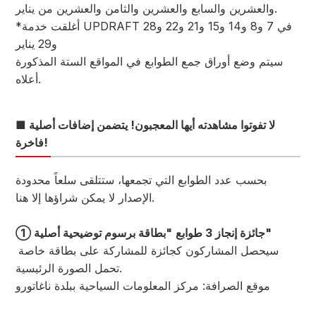
والعشرين والسابع والعشرين والثامن والعشرين من يناير.
*أغلقت خدمة UPDRAFT في 7 و8 و14 و15 و21 و22 و28
و29 يناير
سيتم وضع أوراق جمع الطوابع في المواقع الستة المذكورة
أعلاه.
■ لا تفوتوا مشاهدته أيها المعجبون! يتضمن إضافات أصلية
فاخرة!
بحسب عدد الطوابع التي تجمعها، ستتلقى سلعاً محدودة
الإصدار لا يمكن شراؤها إلا هنا.
"بطاقة برسوم توضيحية أصلية"
① جائزة إنجاز 3 طوابع
سيحصل المشاركون كجائزة للمشاركة على بطاقة خاصة
تحمل الصورة الرئيسية.
موقع الصرافة: مركز المعلومات السياحية ببلدة ناغاتورو