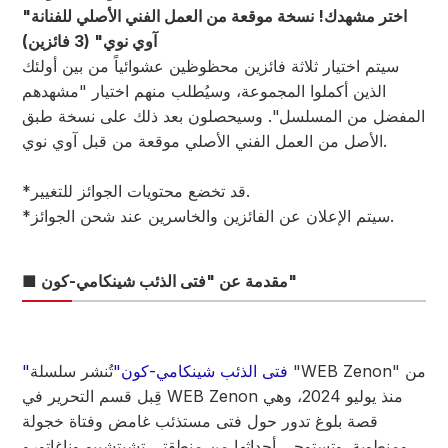
"اختر مشهدك! نسخة موقعة من العمل الفني الأصلي للفنانة
آوي نوي" (3 فائزين)
سيتم اختيار ثلاثة فائزين محظوظين عشوائياً من بين أولئك
الذين أكملوا المجموعة، وسيُطلب منهم اختيار "مشهدهم
المفضل من المسلسل". وسيحصلون بعد ذلك على نسخة طبق
الأصل من العمل الفني الأصلي موقعة من قبل آوي نوي.
*قد تخضع محتويات الجوائز للتغيير.
*سيتم الإعلان عن الفائزين والخاسرين عند شحن الجوائز.
■ مقدمة عن "فتى الذئب شينكامي-كون"
"فتى الذئب شينكامي-كون"
تُنشر سلسلة "WEB Zenon" من
قِبل قسم التحرير في WEB Zenon منذ يوليو 2024، وهي
قصة بلوغ تدور حول فتى مستذئب غامض وفتاة خجولة
ومنطوية. وتستوحي أحداثها من منطقتي تشيتشيبو وناغاتورو