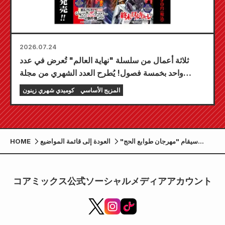
2026.07.24
ثلاثة أعمال من سلسلة "نهاية العالم" تُعرض في عدد
واحد بخمسة فصول! يُطرح العدد الشهري من مجلة
"كوميك زينون" لشهر سبتمبر 2026 للبيع في 24 يوليو!
المزيج الأساسي
كوميدي شهري زينون
سيقام "مهرجان طوابع الحج"
العودة إلى قائمة المواضيع
HOME
لزيارة مواقع أحداث مانغا "Wolf
Boy Shinkami-kun" في بلدة
ناغاتورو في يناير 2026!
コアミックス公式ソーシャルメディアアカウント