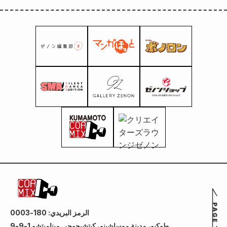
الرمز البريدي: 180-0003
طوكيو، مدينة موساشينو، كيتشيجوجي ميناميتشو 1-9-9