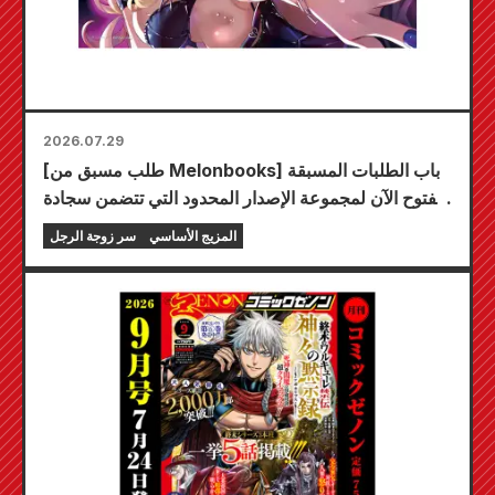
2026.07.29
[طلب مسبق من Melonbooks] باب الطلبات المسبقة
مفتوح الآن لمجموعة الإصدار المحدود التي تتضمن سجادة
لعب مميزة تحمل رسمًا رائعًا لشخصية فويوكي توجو
المزيج الأساسي
سر زوجة الرجل
بريشة الفنان كودو! من المقرر إصدار المجلد السادس من
سلسلة "سر العروس" في 20 أكتوبر!