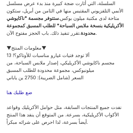
السلسلة، التي أثارت ضجة كبيرة منذ بدء عرض مسلسل
الأنمي التلفزيوني المقتبس منها في الثامن من أبريل، ستكون
متاحة لدى مكتبة ميلون بوكس.
ستتوفر مجسمة "ناكايوشي
الأكريليكية بنسخة ملابس السباحة" للطلب المسبق كمجموعة
تقرر تنفيذ ذلك. باب الحجز مفتوح الآن.
محدودة.
▼معلومات المنتج▼
ألا توجد فتيات غيارو مناسبات للأوتاكو؟! 13
مجسم ناكايوشي الأكريليكي، إصدار ملابس السباحة، من
ميلونبوكس، مجموعة محدودة للطلب المسبق
السعر (شامل الضريبة): 2750 ين ياباني
ضع طلبك هنا
نفدت جميع المنتجات السابقة، مثل حوامل الأكريليك وقواعد
الأكواب الأكريليكية، بسرعة. من المتوقع أن ينفد هذا المنتج
أيضاً بسرعة، لذا احرص على شرائه مبكراً.