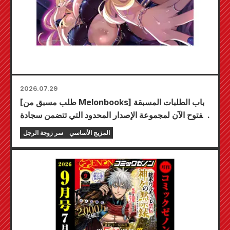
2026.07.29
[طلب مسبق من Melonbooks] باب الطلبات المسبقة
مفتوح الآن لمجموعة الإصدار المحدود التي تتضمن سجادة
لعب مميزة تحمل رسمًا رائعًا لشخصية فويوكي توجو
المزيج الأساسي
سر زوجة الرجل
بريشة الفنان كودو! من المقرر إصدار المجلد السادس من
سلسلة "سر العروس" في 20 أكتوبر!