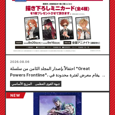
2026.08.06
احتفالاً بإصدار المجلد الثامن من سلسلة "Great
Powers Frontline"، سيقام معرض لفترة محدودة في
متاجر Animate في جميع أنحاء البلاد ابتداءً من 20
جبهة القوى العظمى
المزيج الأساسي
أغسطس، حيث يمكنك الحصول على بطاقة صغيرة
مرسومة خصيصًا (4 أنواع إجمالاً)!