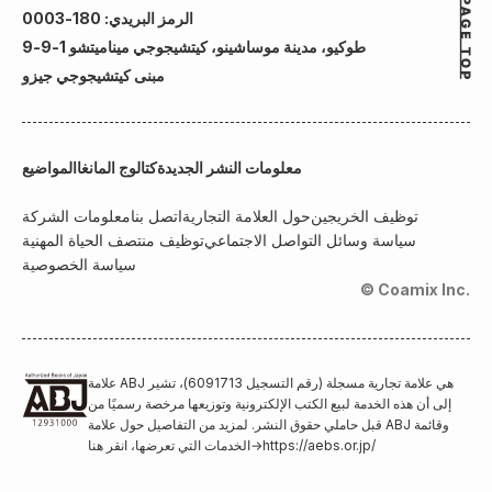
الرمز البريدي: 180-0003
طوكيو، مدينة موساشينو، كيتشيجوجي ميناميتشو 1-9-9
مبنى كيتشيجوجي جيزو
معلومات النشر الجديدة
كتالوج المانغا
المواضيع
توظيف الخريجين
حول العلامة التجارية
اتصل بنا
معلومات الشركة
سياسة وسائل التواصل الاجتماعي
توظيف منتصف الحياة المهنية
سياسة الخصوصية
© Coamix Inc.
علامة ABJ هي علامة تجارية مسجلة (رقم التسجيل 6091713)، تشير
إلى أن هذه الخدمة لبيع الكتب الإلكترونية وتوزيعها مرخصة رسميًا من
قبل حاملي حقوق النشر. لمزيد من التفاصيل حول علامة ABJ وقائمة
https://aebs.or.jp/
→
الخدمات التي تعرضها، انقر هنا