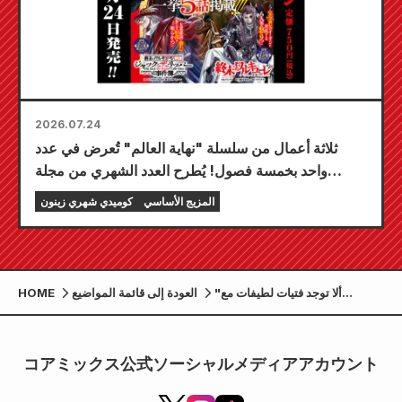
2026.07.24
ثلاثة أعمال من سلسلة "نهاية العالم" تُعرض في عدد
واحد بخمسة فصول! يُطرح العدد الشهري من مجلة
"كوميك زينون" لشهر سبتمبر 2026 للبيع في 24 يوليو!
المزيج الأساسي
كوميدي شهري زينون
"ألا توجد فتيات لطيفات مع
العودة إلى قائمة المواضيع
HOME
الأوتاكو؟!" المجلد 13، إصدار محدود
من ميلونبوكس مع مجسم أكريليك،
متوفر للبيع في 19 يونيو!
コアミックス公式ソーシャルメディアアカウント