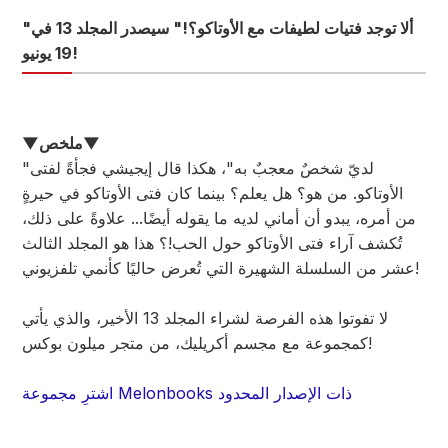
"ألا توجد فتيات لطيفات مع الأوتاكو؟!" سيصدر المجلد 13 في
19 يونيو!
▼ملخص▼
"لديّ شخصٌ معجبٌ به"، هكذا قال إيجيشي فجأةً لفتى
الأوتاكو. من هو؟ هل يعلم؟ بينما كان فتى الأوتاكو في حيرةٍ
من أمره، يبدو أن أماني لديه ما يقوله أيضًا... علاوةً على ذلك،
تُكشف آراء فتى الأوتاكو حول الحب!؟ هذا هو المجلد الثالث
عشر من السلسلة الشهيرة التي تُعرض حاليًا كأنمي تلفزيوني!
لا تفوتوا هذه الفرصة لشراء المجلد 13 الأخير، والذي يأتي
كمجموعة مع مجسم أكريليك، من متجر ميلون بوكس!
اشترِ مجموعة Melonbooks ذات الإصدار المحدود