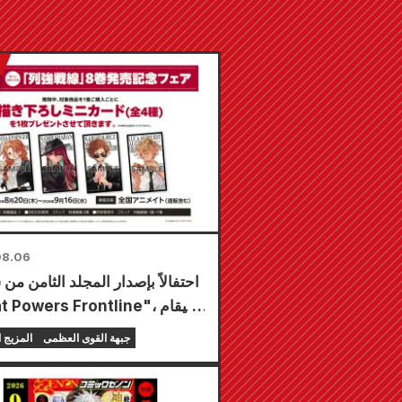
08.06
احتفالاً بإصدار المجلد الثامن من
"Great Powers Frontline"،
معرض لفترة محدودة في 
جبهة القوى العظمى
المزيج 
Animate في جم
من 20 أغسطس، حيث يمكنك 