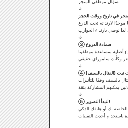
سؤال موظفي المتجر.
↓
↓
③ ضمادة الدروع
↓
ات تيت (القتال بالسيف)
↓
⑤ لنبدأ التصوير!