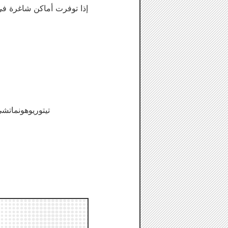
إذا توفرت أماكن شاغرة في
4-1 تيتوريوهونم