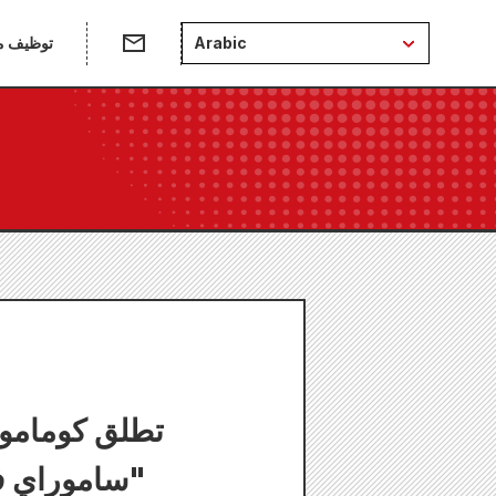
Arabic
توظيف من
"ساموراي ف