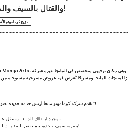
والقتال بالسيف والمؤثرات البصرية!
مزيج كوماموتو الأ
ًا لمنتجات المانجا ومسرحًا تُعرض فيه عروض مسرحية مستوحاة من ا
تقدم شركة كوماموتو مانغا آرتس خدمة جديدة بعنوان "ساموراي في إف إكس"!
بمجرد ارتدائك للدرع، ستنتقل عبر الزمن إلى فترة سينغوكو.
بضربة سيف واحدة، يتم تفعيل المؤثرات الرقمية بالتزامن مع حركاتك!