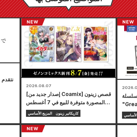
نتقدم 
2026.08.07
2026.
[إصدار جديد من Coamix] قصص زينون
 سلسلة
المصورة متوفرة للبيع في 7 أغسطس
 سيقام
(الجمعة)!
متاجر
كاريكاتير زينون
المزيج الأساسي
الأساسي
يع أنحاء البلاد ابتداءً
الحصول