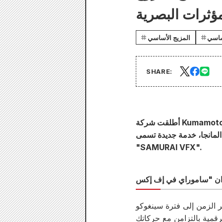
ساسي
المزيج الأساسي
SHARE:
أطلقت شركة Kumamoto Manga Arts، وهي مكان ترفيهي متخصص في المانجا تديره شركة Coremix Inc. في
لمانجا، خدمة جديدة تسمى
"SAMURAI VFX".