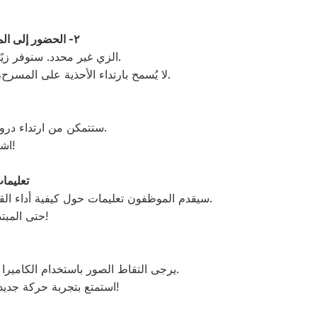
٢- الحضور إلى المتجر في تاريخ ووقت الحجز
الزي غير محدد. سنوفر زيًا موحدًا لارتدائه تحت الدرع.
لا يُسمح بارتداء الأحذية على المسرح، لذا نوصي بارتداء الجوارب.
ستتمكن من ارتداء دروع أصلية بمساعدة موظفينا.
اشعر وكأنك ساموراي حقيقي!
④ تعليم
سيقدم الموظفون تعليمات حول كيفية أداء القتال بالسيف وفقًا للتأثيرات.
حتى المبتدئين يمكنهم المشاركة بثقة!
يرجى التقاط الصور باستخدام الكاميرا الخاصة بك أو هاتفك الذكي.
استمتع بتجربة حركة جديدة باستخدام أحدث التقنيات!