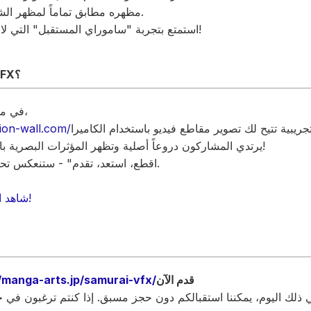
مظهره مطابق تماماً لمظهر الشخصية الرئيسية في المانغا.
استمتع بتجربة "ساموراي المستقبل" التي لا يمكن الحصول عليها إلا هنا!
ما هو برنامج SAMURAI VFX؟
في مسرح كوماموتو مانغا آرتس،
sion-wall.com/
يرتدي المشاركون دروعاً أصلية وتظهر المؤثرات البصرية بالتزامن مع معارك السيوف!
"اقطع، استعد، تقدم" - ستنعكس تحركاتك مباشرة في الفيديو.
شاهد الفيديو للمزيد من التفاصيل!
قدم الآن
//manga-arts.jp/samurai-vfx/
 ذلك اليوم، يمكننا استقبالكم دون حجز مسبق. إذا كنتم ترغبون في 