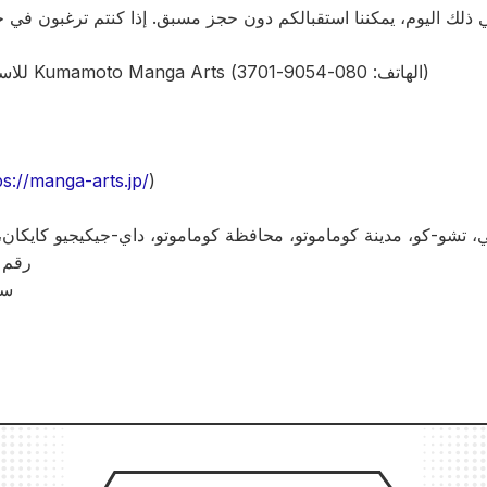
 ذلك اليوم، يمكننا استقبالكم دون حجز مسبق. إذا كنتم ترغبون في 
للاستفسارات، يرجى الاتصال بـ Kumamoto Manga Arts (الهاتف: 080-9054-3701)
ps://manga-arts.jp/
)
اتشي، تشو-كو، مدينة كوماموتو، محافظة كوماموتو، داي-جيكيجيو كايكان
رقم الهات
ساع