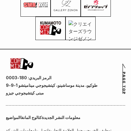
الرمز البريدي: 180-0003
طوكيو، مدينة موساشينو، كيتشيجوجي ميناميتشو 1-9-9
مبنى كيتشيجوجي جيزو
معلومات النشر الجديدة
كتالوج المانغا
المواضيع
توظيف الخريجين
حول العلامة التجارية
اتصل بنا
معلومات الشركة