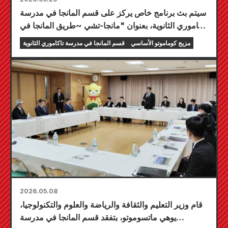
سيتم بث برنامج خاص يركز على قسم المانجا في مدرسة
تاكاموري الثانوية، بعنوان "مانجا-تشي ~طريق المانجا في
عصر ريوا~"، على محطات مختلفة في كيوشو وأوكيناوا،
مزيج كوماموتو الأساسي
قسم المانجا في مدرسة تاكاموري الثانوية
وكذلك على قناة TVer!
2026.05.08
قام وزير التعليم والثقافة والرياضة والعلوم والتكنولوجيا،
يوهي ماتسوموتو، بتفقد قسم المانجا في مدرسة