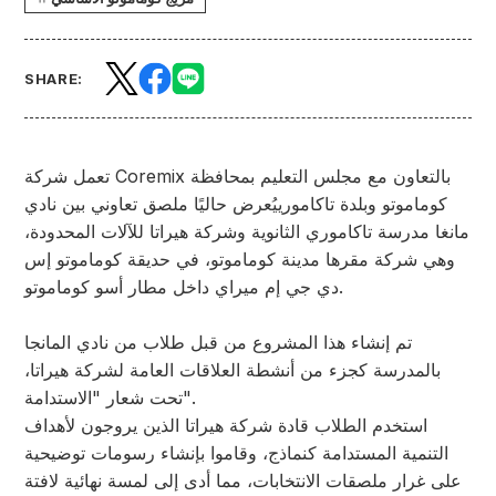
SHARE:
تعمل شركة Coremix بالتعاون مع مجلس التعليم بمحافظة
كوماموتو وبلدة تاكاموري
يُعرض حاليًا ملصق تعاوني بين نادي
مانغا مدرسة تاكاموري الثانوية وشركة هيراتا للآلات المحدودة،
وهي شركة مقرها مدينة كوماموتو، في حديقة كوماموتو إس
دي جي إم ميراي داخل مطار أسو كوماموتو.
تم إنشاء هذا المشروع من قبل طلاب من نادي المانجا
بالمدرسة كجزء من أنشطة العلاقات العامة لشركة هيراتا،
تحت شعار "الاستدامة".
استخدم الطلاب قادة شركة هيراتا الذين يروجون لأهداف
التنمية المستدامة كنماذج، وقاموا بإنشاء رسومات توضيحية
على غرار ملصقات الانتخابات، مما أدى إلى لمسة نهائية لافتة