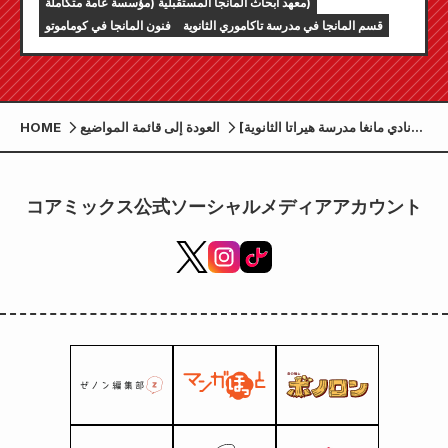
معهد أبحاث المانجا المستقبلية (مؤسسة عامة متكاملة)
قسم المانجا في مدرسة تاكاموري الثانوية
فنون المانجا في كوماموتو
[نادي مانغا مدرسة هيراتا الثانوية
العودة إلى قائمة المواضيع
HOME
ومدرسة تاكاموري الثانوية] ملصقات
تعاونية تصور مستقبل الاستدامة
رسمها طلاب المدارس الثانوية
コアミックス公式ソーシャルメディアアカウント
معروضة في مطار أسو كوماموتو!