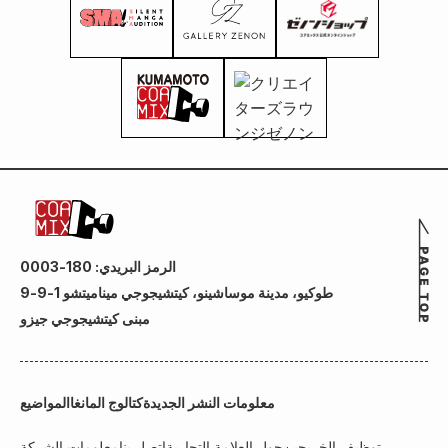
الرمز البريدي: 180-0003
طوكيو، مدينة موساشينو، كيتشيجوجي ميناميتشو 1-9-9
مبنى كيتشيجوجي جيزو
معلومات النشر الجديدة
كتالوج المانغا
المواضيع
توظيف الخريجين
حول العلامة التجارية
اتصل بنا
معلومات الشركة