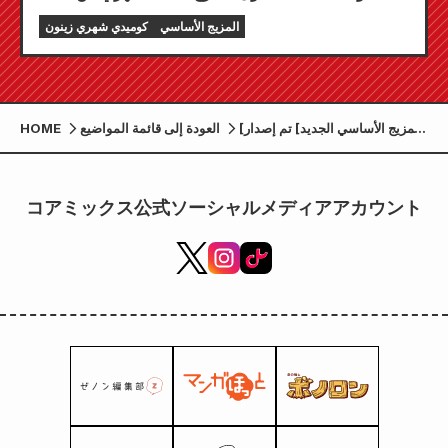
"كوميك زينون" لشهر سبتمبر 2026 للبيع في 24 يوليو!
المزيج الأساسي
كوميدي شهري زينون
[المزيج الأساسي الجديد] تم إصدار
العودة إلى قائمة المواضيع
HOME
Zenon Comics يوم الخميس 7
مارس!
コアミックス公式ソーシャルメディアアカウント