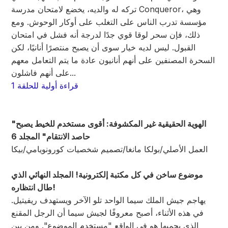
تركه له والديه، يخضع لامتحان مدرسة Conqueror، وهي
مؤسسة تدرب الناس على التغلب على أوكار الوحوش. ومع
ذلك، فإن سحر لوقا قوي جدًا لدرجة أنه فشل في امتحان
القبول. ليس لديه خيار سوى أن يصبح منتصرًا أنانيًا، لكن
السحرة المصنفين على أنهم أنانيون عادة ما يتم التعامل معهم
على أنهم فاشلون...
قراءة أولية للحلقة 1
"الهوية الحقيقية غير المكشوفة: أقوى مستخدم للخيط يصبح
حاصد الانتقام" المجلد 6
العمل الأصلي/بولكا مانغا/تصميم شخصيات كورونويامي/بيكا
موضوع ساخن في كل مكتبة إلكترونية! المجلد النهائي الذي
طال انتظاره!
يهاجم جيش الملك سيما الواحد تلو الآخر ويستهدف ريفيتيل.
في هذه الأثناء، أصبح معروفًا لجيش سيما أن الرجل المقنع
الذي يحميها هو في الواقع "مستخدم الموضوع". ومن بين