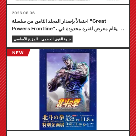
2026.08.06
احتفالاً بإصدار المجلد الثامن من سلسلة "Great
Powers Frontline"، سيقام معرض لفترة محدودة في
متاجر Animate في جميع أنحاء البلاد ابتداءً من 20
جبهة القوى العظمى
المزيج الأساسي
أغسطس، حيث يمكنك الحصول على بطاقة صغيرة
مرسومة خصيصًا (4 أنواع إجمالاً)!