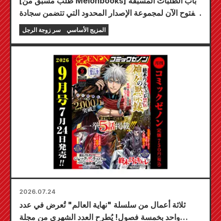
[طلب مسبق من Melonbooks] باب الطلبات المسبقة
مفتوح الآن لمجموعة الإصدار المحدود التي تتضمن سجادة
لعب مميزة تحمل رسمًا رائعًا لشخصية فويوكي توجو
المزيج الأساسي
سر زوجة الرجل
بريشة الفنان كودو! من المقرر إصدار المجلد السادس من
سلسلة "سر العروس" في 20 أكتوبر!
2026.07.24
ثلاثة أعمال من سلسلة "نهاية العالم" تُعرض في عدد
واحد بخمسة فصول! يُطرح العدد الشهري من مجلة