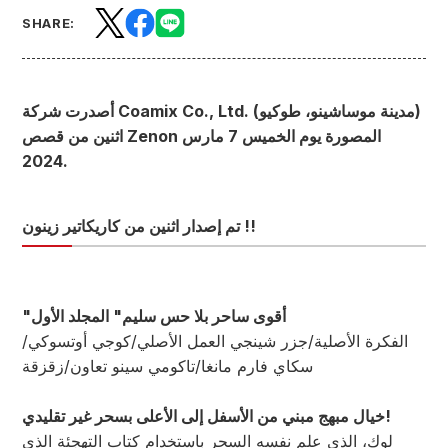
SHARE:
أصدرت شركة Coamix Co., Ltd. (مدينة موساشينو، طوكيو)
اثنين من قصص Zenon المصورة يوم الخميس 7 مارس
2024.
تم إصدار اثنين من كاريكاتير زينون !!
"أقوى ساحر بلا حس سليم" المجلد الأول
الفكرة الأصلية/جزر شينجي العمل الأصلي/كوجي أوتسوكي/
سكاي فارم مانغا/تاكومي سينو تعاون/زقزقة
خيال مبهج مبني من الأسفل إلى الأعلى بسحر غير تقليدي!
لوك، الذي علم نفسه السحر باستخدام كتاب التهجئة الذي