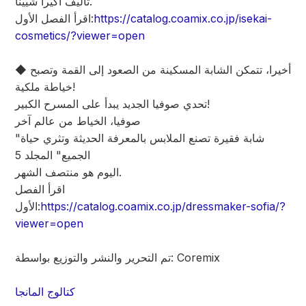
تأليف أكيرا شيينا.
https://catalog.coamix.co.jp/isekai-
اقرأ الفصل الأول:
cosmetics/?viewer=open
◆ أخيرا، تتمكن الشابة المسكينة من الصعود إلى القمة وتصبح
خياطة ملكية!
تحدي صوفيا الجديد يبدأ على المسرح الكبير!
صوفيا، الخياط من عالم آخر
"شابة فقيرة تصنع الملابس بالمعرفة الحديثة وتثري حياة
الجميع" المجلد 5
اليوم هو منتصف الشهر.
اقرأ الفصل
https://catalog.coamix.co.jp/dressmaker-sofia/?
الأول:
viewer=open
تم التحرير والنشر والتوزيع بواسطة: Coremix
كتالوج المانجا