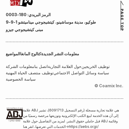
الرمز البريدي: 180-0003
طوكيو، مدينة موساشينو، كيتشيجوجي ميناميتشو 1-9-9
مبنى كيتشيجوجي جيزو
معلومات النشر الجديدة
كتالوج المانغا
المواضيع
توظيف الخريجين
حول العلامة التجارية
اتصل بنا
معلومات الشركة
سياسة وسائل التواصل الاجتماعي
توظيف منتصف الحياة المهنية
سياسة الخصوصية
© Coamix Inc.
علامة ABJ هي علامة تجارية مسجلة (رقم التسجيل 6091713)، تشير
إلى أن هذه الخدمة لبيع الكتب الإلكترونية وتوزيعها مرخصة رسميًا من
قبل حاملي حقوق النشر. لمزيد من التفاصيل حول علامة ABJ وقائمة
https://aebs.or.jp/
→
الخدمات التي تعرضها، انقر هنا