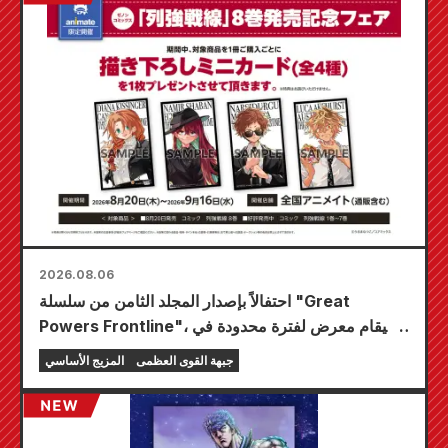
2026.08.06
احتفالاً بإصدار المجلد الثامن من سلسلة "Great
Powers Frontline"، سيقام معرض لفترة محدودة في
متاجر Animate في جميع أنحاء البلاد ابتداءً من 20
جبهة القوى العظمى
المزيج الأساسي
أغسطس، حيث يمكنك الحصول على بطاقة صغيرة
مرسومة خصيصًا (4 أنواع إجمالاً)!