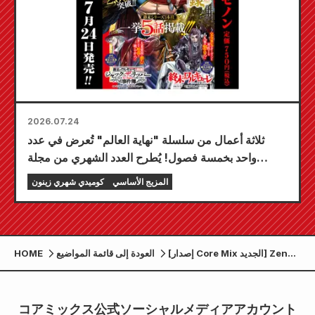
2026.07.24
ثلاثة أعمال من سلسلة "نهاية العالم" تُعرض في عدد
واحد بخمسة فصول! يُطرح العدد الشهري من مجلة
"كوميك زينون" لشهر سبتمبر 2026 للبيع في 24 يوليو!
المزيج الأساسي
كوميدي شهري زينون
[إصدار Core Mix الجديد] Zenon
العودة إلى قائمة المواضيع
HOME
Comics متاح للبيع يوم الجمعة 7
نوفمبر!
コアミックス公式ソーシャルメディアアカウント