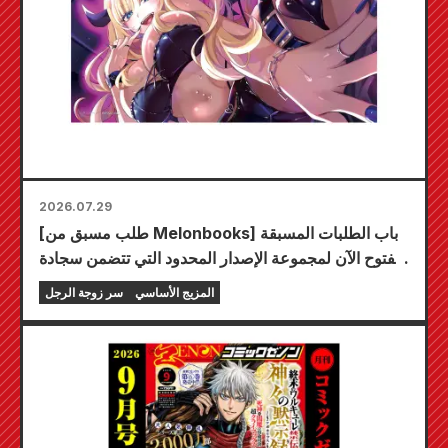
2026.07.29
[طلب مسبق من Melonbooks] باب الطلبات المسبقة
مفتوح الآن لمجموعة الإصدار المحدود التي تتضمن سجادة
لعب مميزة تحمل رسمًا رائعًا لشخصية فويوكي توجو
المزيج الأساسي
سر زوجة الرجل
بريشة الفنان كودو! من المقرر إصدار المجلد السادس من
سلسلة "سر العروس" في 20 أكتوبر!