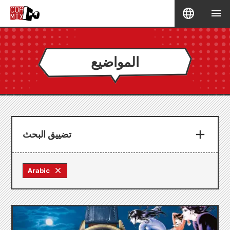
المواضيع
تضييق البحث
Arabic