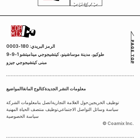
الرمز البريدي: 180-0003
طوكيو، مدينة موساشينو، كيتشيجوجي ميناميتشو 1-9-9
مبنى كيتشيجوجي جيزو
معلومات النشر الجديدة
كتالوج المانغا
المواضيع
توظيف الخريجين
حول العلامة التجارية
اتصل بنا
معلومات الشركة
سياسة وسائل التواصل الاجتماعي
توظيف منتصف الحياة المهنية
سياسة الخصوصية
© Coamix Inc.