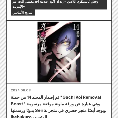
وحش غاتشيكوي اللاصق ~أريد أن أكون صديقة أحد مقدمي البث عبر
الإنترنت~
المزيج الأساسي
2024.08.08
تم إصدار المجلد 14 من حملة "Gachi Koi Removal
Beast" وهي عبارة عن ورقة ملونة موقعة مرسومة
يدويًا ورسمتها Seira. ويوجد أيضًا متجر حصري في متجر
Ikebukuro الرئيسي