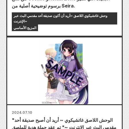
برسوم توضيحية أصلية من Seira.
وحش غاتشيكوي اللاصق ~أريد أن أكون صديقة أحد مقدمي البث عبر
الإنترنت~
المزيج الأساسي
2024.07.10
"الوحش اللاصق غاتشيكوي ~ أريد أن أصبح صديقة أحد
مقدمي البث عبر الإنترنت ~" تم عقد حملة هدية للملصق