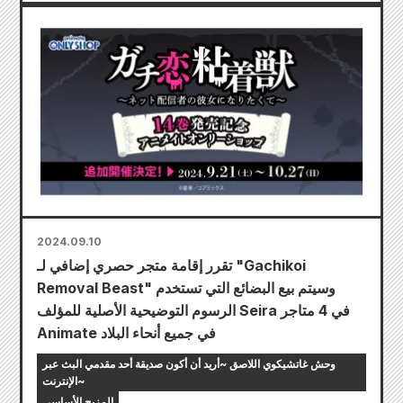
2024.09.10
تقرر إقامة متجر حصري إضافي لـ "Gachikoi
Removal Beast" وسيتم بيع البضائع التي تستخدم
الرسوم التوضيحية الأصلية للمؤلف Seira في 4 متاجر
Animate في جميع أنحاء البلاد
وحش غاتشيكوي اللاصق ~أريد أن أكون صديقة أحد مقدمي البث عبر
الإنترنت~
المزيج الأساسي