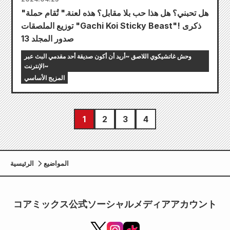
"هل تحبني؟ هل هذا حب بلا مقابل؟ هذه لعنة." تُقام حملة
توزيع الملصقات "Gachi Koi Sticky Beast"! ذكرى
صدور المجلد 13
وحش غاتشيكوي اللاصق ~أريد أن أكون صديقة أحد مقدمي البث عبر
الإنترنت~
المزيج الأساسي
1
2
3
4
المواضيع
الرئيسية
コアミックス公式ソーシャルメディアアカウント