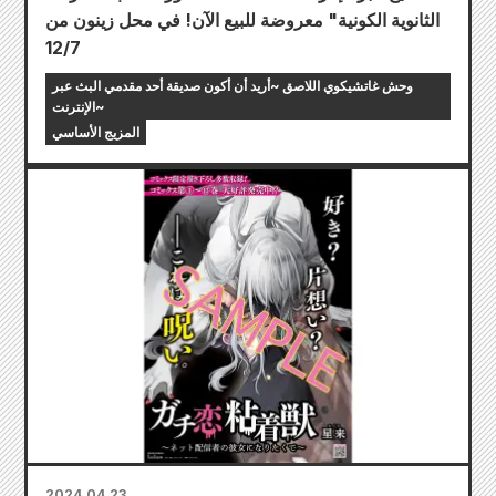
الثانوية الكونية" معروضة للبيع الآن! في محل زينون من
12/7
وحش غاتشيكوي اللاصق ~أريد أن أكون صديقة أحد مقدمي البث عبر
الإنترنت~
المزيج الأساسي
2024.04.23