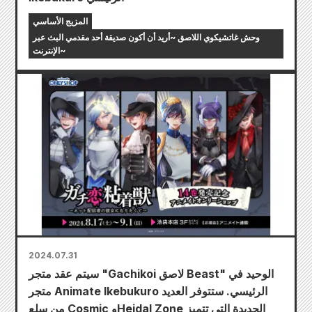
المزيج الأساسي
وحش غاتشيكوي اللاصق ~أريد أن أكون صديقة أحد مقدمي البث عبر
الإنترنت~
2024.07.31
سيتم عقد متجر "Gachikoi لاصق Beast" الوحيد في
متجر Animate Ikebukuro الرئيسي. ستتوفر العديد
من سلع Cosmic وHeidal Zone الجديدة التي تتميز