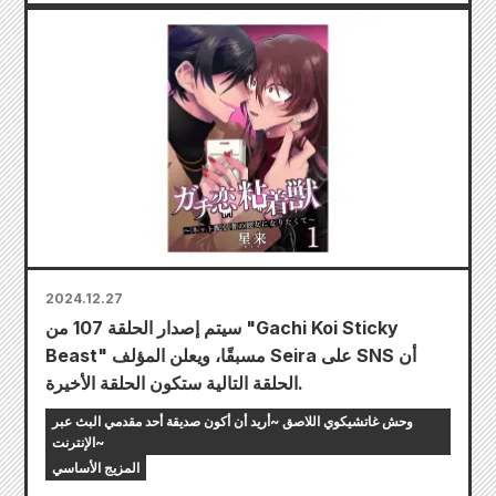
2024.12.27
سيتم إصدار الحلقة 107 من "Gachi Koi Sticky
Beast" مسبقًا، ويعلن المؤلف Seira على SNS أن
الحلقة التالية ستكون الحلقة الأخيرة.
وحش غاتشيكوي اللاصق ~أريد أن أكون صديقة أحد مقدمي البث عبر
الإنترنت~
المزيج الأساسي