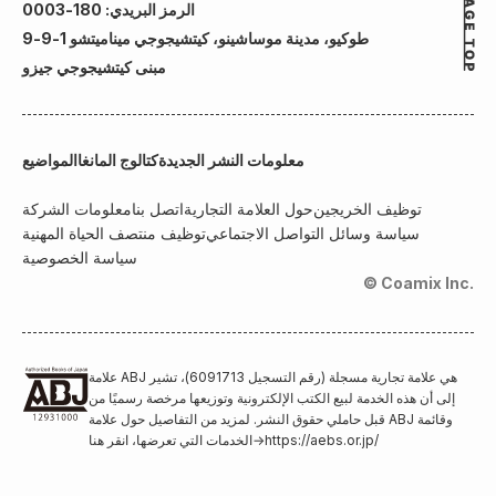
الرمز البريدي: 180-0003
طوكيو، مدينة موساشينو، كيتشيجوجي ميناميتشو 1-9-9
مبنى كيتشيجوجي جيزو
معلومات النشر الجديدة
كتالوج المانغا
المواضيع
توظيف الخريجين
حول العلامة التجارية
اتصل بنا
معلومات الشركة
سياسة وسائل التواصل الاجتماعي
توظيف منتصف الحياة المهنية
سياسة الخصوصية
© Coamix Inc.
علامة ABJ هي علامة تجارية مسجلة (رقم التسجيل 6091713)، تشير
إلى أن هذه الخدمة لبيع الكتب الإلكترونية وتوزيعها مرخصة رسميًا من
قبل حاملي حقوق النشر. لمزيد من التفاصيل حول علامة ABJ وقائمة
https://aebs.or.jp/
→
الخدمات التي تعرضها، انقر هنا