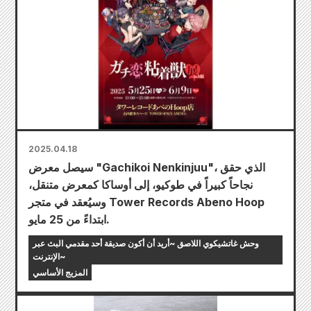
2025.04.18
سيصل معرض "Gachikoi Nenkinjuu"، الذي حقق
نجاحاً كبيراً في طوكيو، إلى أوساكا كمعرض متنقل،
وسيُعقد في متجر Tower Records Abeno Hoop
ابتداءً من 25 مايو.
وحش غاتشيكوي اللاصق ~أريد أن أكون صديقة أحد مقدمي البث عبر
الإنترنت~
المزيج الأساسي