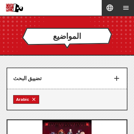
المواضيع
تضييق البحث
Arabic