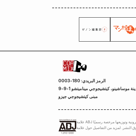
الرمز البريدي: 180-0003
ة موساشينو، كيتشيجوجي ميناميتشو 1-9-9
مبنى كيتشيجوجي جيزو
علامة ABJ هي علامة تجارية مسجلة (رقم التسجيل 6091713)، تشير إلى أن هذه الخدمة لبيع الكتب الإلكترونية وتوزيعها مرخصة رسميًا