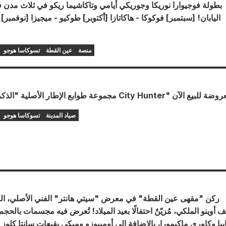
بطولة فوجيوارا نوريكا وجوريكي أيامي وتاكاشيما ريكو في ثلاث مدن ف
اليابان! [سبتمبر] فوكوكا - هاكاتازا [أكتوبر] طوكيو - ميجيزا [نوفمبر]
منصة
عين القطة
تسوكاسا هوجو
صياد المدينة
تسوكاسا هوجو
ركن "مقهى عين القطة" في معرض "سيتي هانتر" الفني الأصلي، المق
 أوينو الملكي، مُزيّنٌ احتفالًا بعيد الميلاد! تُعرض فيه مجسمات بالحجم
با وكاوري ماكيمورا، بالإضافة إلى أوميبوزو وميكي بقبعات سانتا كلوز