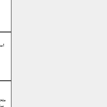
مجموعة طوابع الإطار الأصلية "الذكرى الأربعون لـ City Hunter" معروضة للبيع الآن!
متحف
ساي