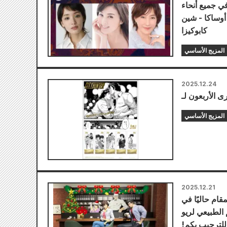
ي جميع أنحاء
 أوساكا - شين
كابوكيزا
المزيج الأساسي
2025.12.24
المزيج الأساسي
2025.12.21
ام حاليًا في
 الطبيعي لريو
 للترحيب بكم!