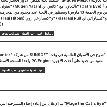
ستُقيم لعبة تقمص الأدوار الاستراتيجية "موجين ميزو" ( Meizu
بعنوان "موجين ياتان" (tan
من يوم الجمعة 13 مارس! وسيظهر في اللعبة عدد محدود من المج
)!
وسائط
لعبة
عين القطة
تسوكاسا هوجو
واحد! النسخة الأسطورية من جهاز PC Engine تعود من جديد على أحدث الأجهزة.
لعبة
تسوكاسا هوجو
صياد المدينة
تم الإعلان عن إعادة إحياء المسرحية التي طال انتظارها "e