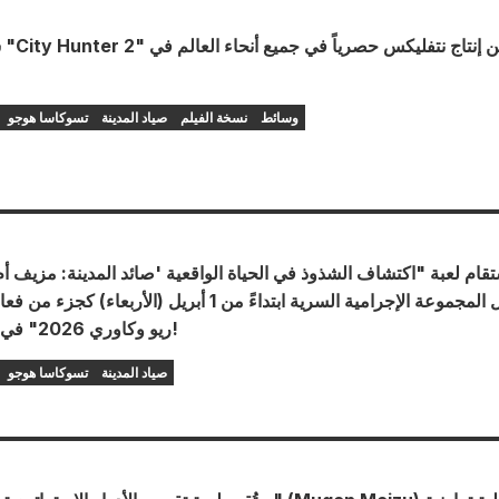
س
وسائط
نسخة الفيلم
صياد المدينة
تسوكاسا هوجو
قام لعبة "اكتشاف الشذوذ في الحياة الواقعية 'صائد المدينة: مزيف أ
قبل المجموعة الإجرامية السرية ابتداءً من 1 أبريل (الأربعاء
ريو وكاوري 2026" في معرض زينون!
صياد المدينة
تسوكاسا هوجو