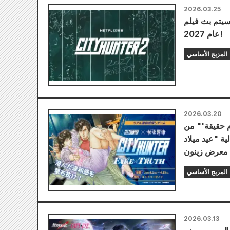
2026.03.25
يتم بث فيلم "City Hunter 2" من إنتاج نتفليكس حصرياً في جميع أنحاء العالم في
عام 2027!
المزيج الأساسي
2026.03.20
م حقيقة'" من
) كجزء من فعالية "عيد ميلاد
المزيج الأساسي
2026.03.13