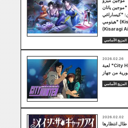
Mugen) فعالية تعاونية
Mugen Ya) بالتعاون مع "كاتس آي" (Cat's Eye) ابتداءً
رمين: "كيساراغي
هيتومي" (Kisaragi Hitomi) و"كيساراغي روي" (Kisaragi Rui) و"كيساراغي آي"
(Kisaragi Ai
المزيج الأساسي
2026.02.26
لعبة "City Hunter" من شركة SUNSOFT تُطرح في الأسواق العالمية في وقت
المزيج الأساسي
2026.02.02
Mage the Cat's Ey"