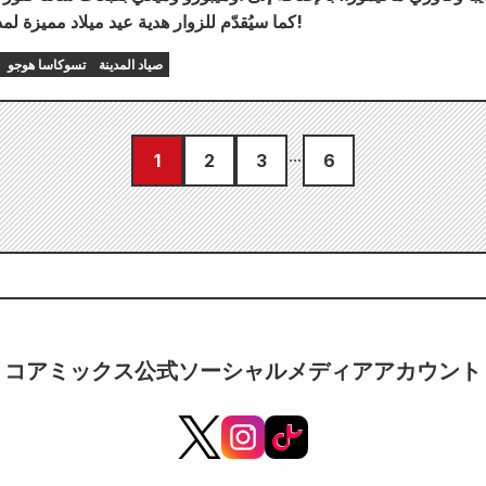
كما سيُقدّم للزوار هدية عيد ميلاد مميزة لمدة يومين فقط!
صياد المدينة
تسوكاسا هوجو
1
2
3
6
コアミックス公式ソーシャルメディアアカウント