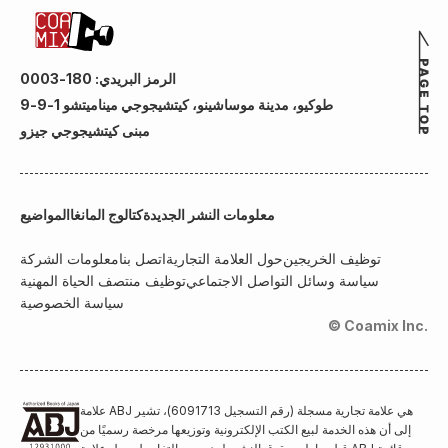
الرمز البريدي: 180-0003
طوكيو، مدينة موساشينو، كيتشيجوجي ميناميتشو 1-9-9
مبنى كيتشيجوجي جيزو
معلومات النشر الجديدة
كتالوج المانغا
المواضيع
توظيف الخريجين
حول العلامة التجارية
اتصل بنا
معلومات الشركة
سياسة وسائل التواصل الاجتماعي
توظيف منتصف الحياة المهنية
سياسة الخصوصية
© Coamix Inc.
علامة ABJ هي علامة تجارية مسجلة (رقم التسجيل 6091713)، تشير
إلى أن هذه الخدمة لبيع الكتب الإلكترونية وتوزيعها مرخصة رسميًا من