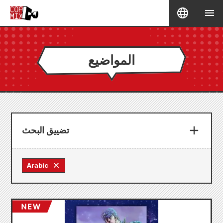
المواضيع
تضييق البحث
Arabic