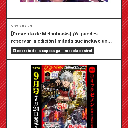
2026.07.29
[Preventa de Melonbooks] ¡Ya puedes
reservar la edición limitada que incluye un
tapete de juego especial con una ilustración
El secreto de la esposa gal
mezcla central
deslumbrante de Fuyuki Tojo dibujada por
Kudou! ¡El sexto volumen de "El secreto de la
novia" saldrá a la venta el 20 de octubre!