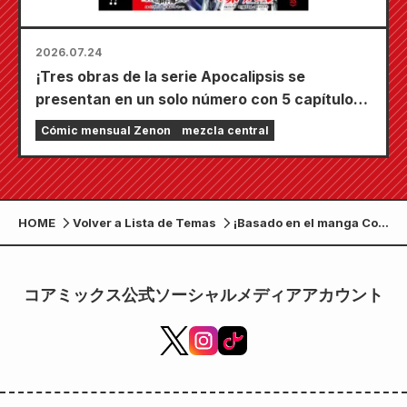
2026.07.24
¡Tres obras de la serie Apocalipsis se
presentan en un solo número con 5 capítulos!
¡El número de septiembre de 2026 de
Cómic mensual Zenon
mezcla central
"Monthly Comic Zenon" sale a la venta el 24
de julio!
HOME
Volver a Lista de Temas
¡Basado en el manga Coa
Mix! Comienza a
transmitirse el segundo
comercial de televisión
コアミックス公式ソーシャルメディアアカウント
de Kure Kogyo