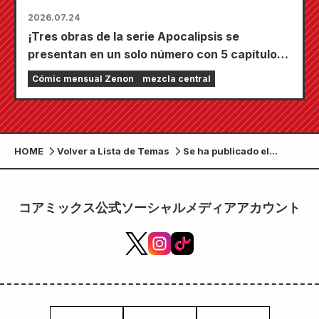
2026.07.24
¡Tres obras de la serie Apocalipsis se
presentan en un solo número con 5 capítulos!
¡El número de septiembre de 2026 de
Cómic mensual Zenon
mezcla central
"Monthly Comic Zenon" sale a la venta el 24
de julio!
HOME
Volver a Lista de Temas
Se ha publicado el
número 12 de la revista
gratuita "Pomodoro".
¡Ofrece desayunos
コアミックス公式ソーシャルメディアアカウント
recomendados, dulces
para el almuerzo y
entretenimiento
nocturno en Kumamoto!