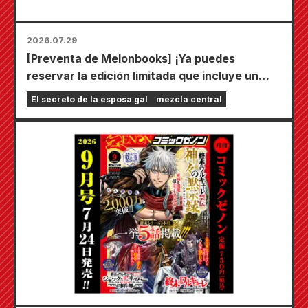
2026.07.29
[Preventa de Melonbooks] ¡Ya puedes
reservar la edición limitada que incluye un
tapete de juego especial con una ilustración
El secreto de la esposa gal
mezcla central
deslumbrante de Fuyuki Tojo dibujada por
Kudou! ¡El sexto volumen de "El secreto de la
novia" saldrá a la venta el 20 de octubre!