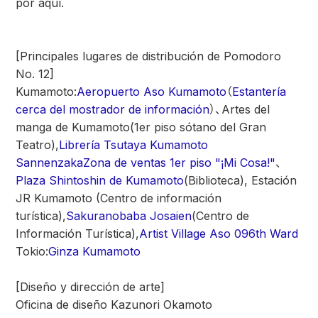
por aquí.
[Principales lugares de distribución de Pomodoro
No. 12]
Kumamoto:
Aeropuerto Aso Kumamoto
（
Estantería
cerca del mostrador de información
）、
Artes del
manga de Kumamoto
(1er piso sótano del Gran
Teatro),
Librería Tsutaya Kumamoto
Sannenzaka
Zona de ventas 1er piso "¡Mi Cosa!"
、
Plaza Shintoshin de Kumamoto
(Biblioteca), Estación
JR Kumamoto (Centro de información
turística),
Sakuranobaba Josaien
(Centro de
Información Turística),
Artist Village Aso 096th Ward
Tokio:
Ginza Kumamoto
[Diseño y dirección de arte]
Oficina de diseño Kazunori Okamoto