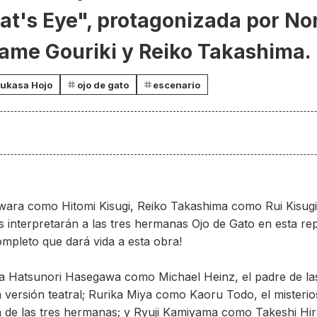
at's Eye", protagonizada por No
yame Gouriki y Reiko Takashima.
ukasa Hojo
ojo de gato
escenario
wara como Hitomi Kisugi, Reiko Takashima como Rui Kisug
s interpretarán a las tres hermanas Ojo de Gato en esta rep
mpleto que dará vida a esta obra!
e a Hatsunori Hasegawa como Michael Heinz, el padre de la
la versión teatral; Rurika Miya como Kaoru Todo, el miste
a de las tres hermanas; y Ryuji Kamiyama como Takeshi Hir