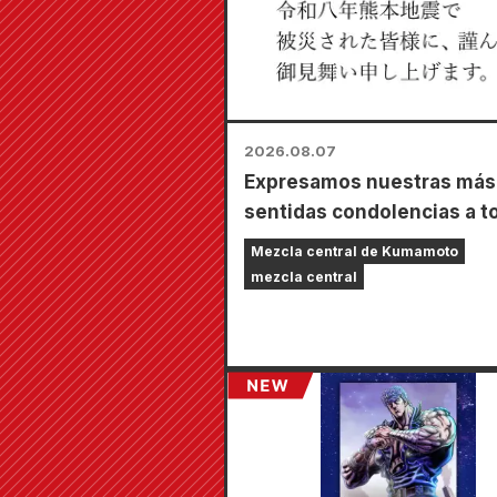
2026.08.07
Expresamos nuestras más
sentidas condolencias a t
los afectados por el terre
Mezcla central de Kumamoto
de Kumamoto de 2026.
mezcla central