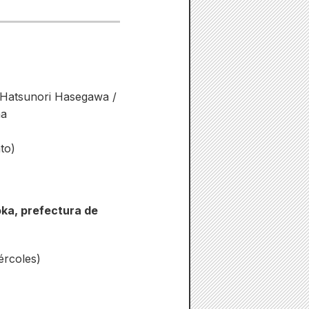
 Hatsunori Hasegawa /
ma
to)
ka, prefectura de
ércoles)