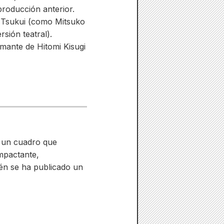
producción anterior.
 Tsukui (como Mitsuko
sión teatral).
mante de Hitomi Kisugi
a un cuadro que
impactante,
én se ha publicado un