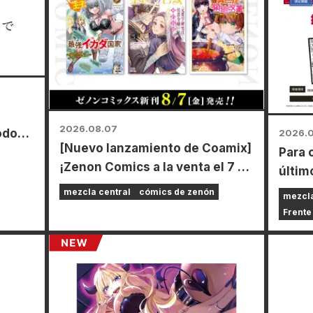
2026.08.07
odos
2026.
[Nuevo lanzamiento de Coamix]
Para 
moto
¡Zenon Comics a la venta el 7 de
últim
agosto (viernes)!
Power
mezcla central
cómics de zenón
mezcla
cabo 
Frente
limit
de tod
agost
conse
espec