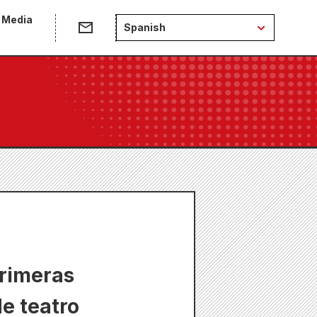
 Media
Spanish
primeras
e teatro