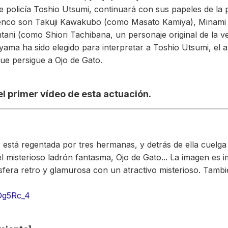
de policía Toshio Utsumi, continuará con sus papeles de la 
lenco son Takuji Kawakubo (como Masato Kamiya), Minami
ani (como Shiori Tachibana, un personaje original de la ver
ma ha sido elegido para interpretar a Toshio Utsumi, el a
 que persigue a Ojo de Gato.
el primer vídeo de esta actuación.
 está regentada por tres hermanas, y detrás de ella cuelg
el misterioso ladrón fantasma, Ojo de Gato... La imagen es 
era retro y glamurosa con un atractivo misterioso. Tambi
RDg5Rc_4