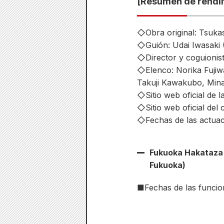
[Resumen de rendi
◇Obra original: Tsuka
◇Guión: Udai Iwasaki
◇Director y coguionis
◇Elenco: Norika Fujiw
Takuji Kawakubo, Mina
◇Sitio web oficial de l
◇Sitio web oficial del 
◇Fechas de las actuaci
Fukuoka Hakataza 
Fukuoka)
■Fechas de las funcion