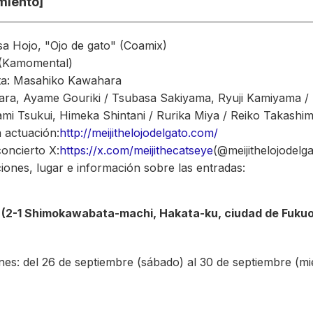
miento]
sa Hojo, "Ojo de gato" (Coamix)
 (Kamomental)
ta: Masahiko Kawahara
ara, Ayame Gouriki / Tsubasa Sakiyama, Ryuji Kamiyama /
mi Tsukui, Himeka Shintani / Rurika Miya / Reiko Takashi
a actuación:
http://meijithelojodelgato.com/
concierto X:
https://x.com/meijithecatseye
(@meijithelojodelga
ones, lugar e información sobre las entradas:
(2-1 Shimokawabata-machi, Hakata-ku, ciudad de Fukuo
es: del 26 de septiembre (sábado) al 30 de septiembre (mi