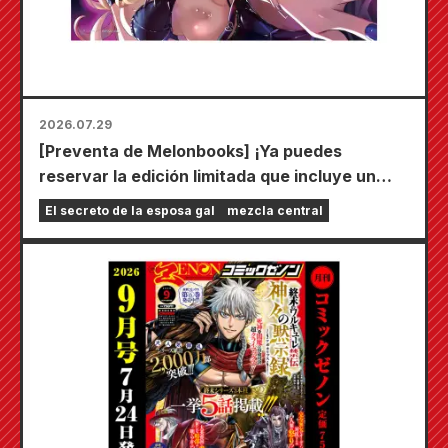
2026.07.29
[Preventa de Melonbooks] ¡Ya puedes
reservar la edición limitada que incluye un
tapete de juego especial con una ilustración
El secreto de la esposa gal
mezcla central
deslumbrante de Fuyuki Tojo dibujada por
Kudou! ¡El sexto volumen de "El secreto de la
novia" saldrá a la venta el 20 de octubre!