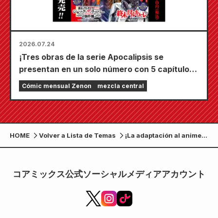
2026.07.24
¡Tres obras de la serie Apocalipsis se
presentan en un solo número con 5 capítulos!
¡El número de septiembre de 2026 de
Cómic mensual Zenon
mezcla central
"Monthly Comic Zenon" sale a la venta el 24
de julio!
HOME
Volver a Lista de Temas
¡La adaptación al anime
de "There Are No Gals
Who Are Kind to Otaku!?"
incluye una secuencia
コアミックス公式ソーシャルメディアアカウント
de apertura a todo color!
¡El número de mayo de
2026 de "Monthly Comic
Zenon" sale a la venta el
25 de marzo!