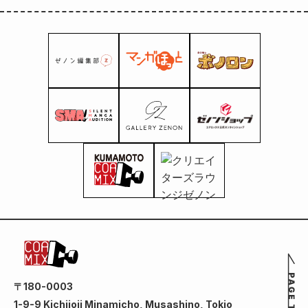
〒180-0003
1-9-9 Kichijoji Minamicho, Musashino, Tokio