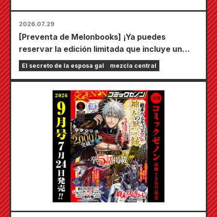
2026.07.29
[Preventa de Melonbooks] ¡Ya puedes
reservar la edición limitada que incluye un
tapete de juego especial con una ilustración
El secreto de la esposa gal
mezcla central
deslumbrante de Fuyuki Tojo dibujada por
Kudou! ¡El sexto volumen de "El secreto de la
novia" saldrá a la venta el 20 de octubre!