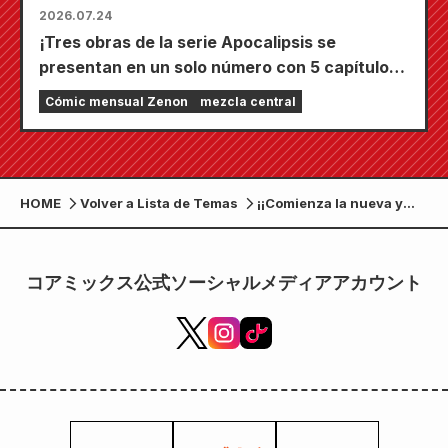
2026.07.24
¡Tres obras de la serie Apocalipsis se
presentan en un solo número con 5 capítulos!
¡El número de septiembre de 2026 de
Cómic mensual Zenon
mezcla central
"Monthly Comic Zenon" sale a la venta el 24
de julio!
HOME
Volver a Lista de Temas
¡¡Comienza la nueva y
exitosa serie "Legal Dog:
The Proof of Medical
Lawyer Arata"!! ¡¡El
コアミックス公式ソーシャルメディアアカウント
número de julio de 2026
de "Monthly Comic
Zenon" sale a la venta el
25 de mayo!!