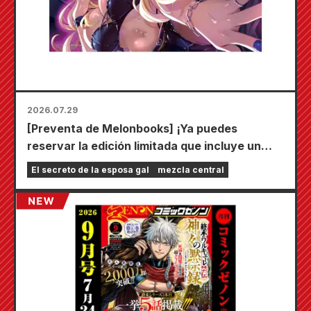
2026.07.29
[Preventa de Melonbooks] ¡Ya puedes
reservar la edición limitada que incluye un
tapete de juego especial con una ilustración
El secreto de la esposa gal
mezcla central
deslumbrante de Fuyuki Tojo dibujada por
Kudou! ¡El sexto volumen de "El secreto de la
novia" saldrá a la venta el 20 de octubre!