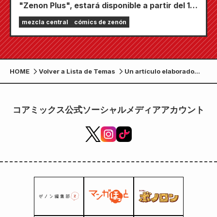
"Zenon Plus", estará disponible a partir del 17
de julio. Está repleta de funciones para
mezcla central
cómics de zenón
mantenerte entretenido, incluyendo "Elige tu
primer capítulo gratis" y "Actualizaciones
diarias".
HOME
Volver a Lista de Temas
Un artículo elaborado
con las publicaciones de
Coremix gana un premio
en una conferencia
コアミックス公式ソーシャルメディアアカウント
internacional