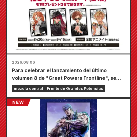
2026.08.06
Para celebrar el lanzamiento del último
volumen 8 de "Great Powers Frontline", se
llevará a cabo una feria por tiempo limitado en
mezcla central
Frente de Grandes Potencias
las tiendas Animate de todo el país a partir del
20 de agosto, donde podrás conseguir una
minitarjeta especialmente dibujada (¡4 tipos
en total!).