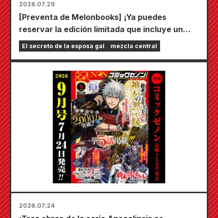
2026.07.29
[Preventa de Melonbooks] ¡Ya puedes
reservar la edición limitada que incluye un
tapete de juego especial con una ilustración
El secreto de la esposa gal
mezcla central
deslumbrante de Fuyuki Tojo dibujada por
Kudou! ¡El sexto volumen de "El secreto de la
novia" saldrá a la venta el 20 de octubre!
2026.07.24