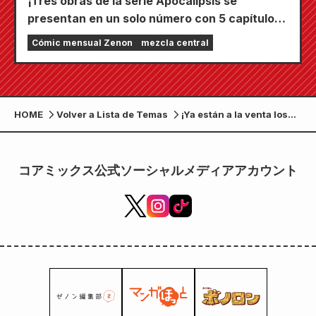
¡Tres obras de la serie Apocalipsis se
presentan en un solo número con 5 capítulos!
¡El número de septiembre de 2026 de
Cómic mensual Zenon
mezcla central
"Monthly Comic Zenon" sale a la venta el 24
de julio!
HOME
Volver a Lista de Temas
¡Ya están a la venta los
vasos con ilustraciones
de los cuatro hermanos
Hokuto —Kenshiro, Raoh,
コアミックス公式ソーシャルメディアアカウント
Toki y Jagi— del anime
"El puño de la estrella del
norte"!