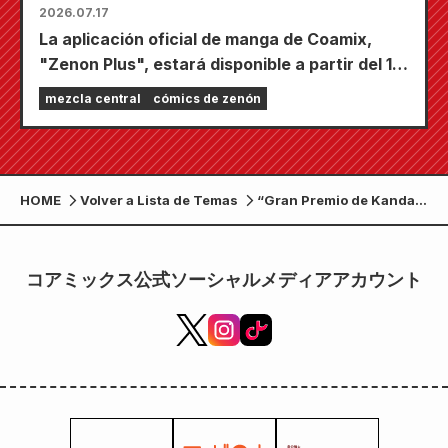
2026.07.17
La aplicación oficial de manga de Coamix,
"Zenon Plus", estará disponible a partir del 17
de julio. Está repleta de funciones para
mezcla central
cómics de zenón
mantenerte entretenido, incluyendo "Elige tu
primer capítulo gratis" y "Actualizaciones
diarias".
HOME
Volver a Lista de Temas
“Gran Premio de Kanda
Curry 2023” x “Puño de
la Estrella del Norte”
コアミックス公式ソーシャルメディアアカウント