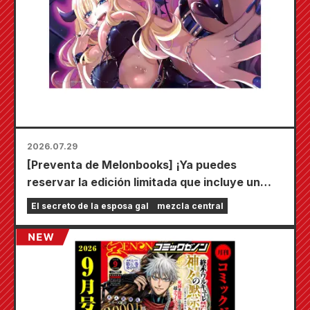
2026.07.29
[Preventa de Melonbooks] ¡Ya puedes
reservar la edición limitada que incluye un
tapete de juego especial con una ilustración
El secreto de la esposa gal
mezcla central
deslumbrante de Fuyuki Tojo dibujada por
Kudou! ¡El sexto volumen de "El secreto de la
novia" saldrá a la venta el 20 de octubre!