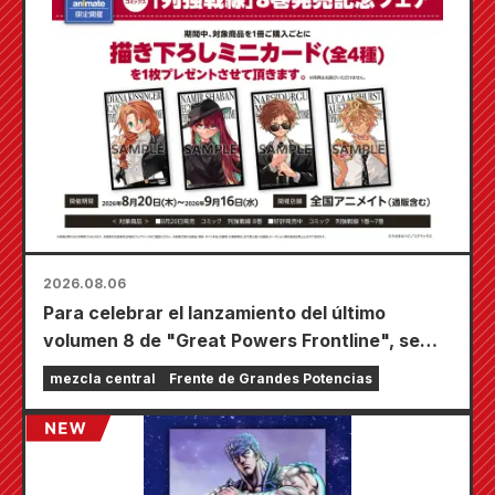
2026.08.06
Para celebrar el lanzamiento del último
volumen 8 de "Great Powers Frontline", se
llevará a cabo una feria por tiempo limitado en
mezcla central
Frente de Grandes Potencias
las tiendas Animate de todo el país a partir del
20 de agosto, donde podrás conseguir una
minitarjeta especialmente dibujada (¡4 tipos
en total!).