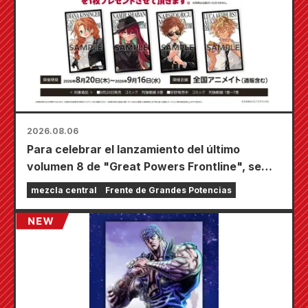
2026.08.06
Para celebrar el lanzamiento del último
volumen 8 de "Great Powers Frontline", se
llevará a cabo una feria por tiempo limitado en
mezcla central
Frente de Grandes Potencias
las tiendas Animate de todo el país a partir del
20 de agosto, donde podrás conseguir una
minitarjeta especialmente dibujada (¡4 tipos
en total!).