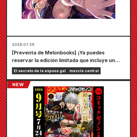
2026.07.29
[Preventa de Melonbooks] ¡Ya puedes
reservar la edición limitada que incluye un
tapete de juego especial con una ilustración
El secreto de la esposa gal
mezcla central
deslumbrante de Fuyuki Tojo dibujada por
Kudou! ¡El sexto volumen de "El secreto de la
novia" saldrá a la venta el 20 de octubre!