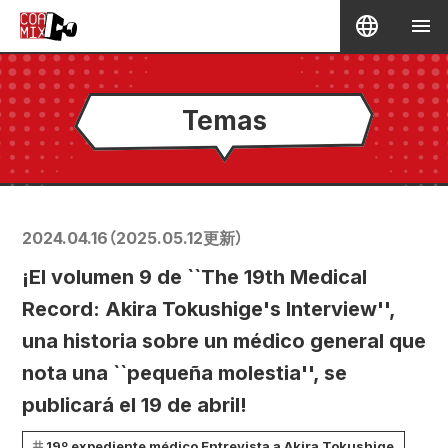
Temas
2024.04.16
（
2025.05.12
更新）
¡El volumen 9 de ``The 19th Medical
Record: Akira Tokushige's Interview'',
una historia sobre un médico general que
nota una ``pequeña molestia'', se
publicará el 19 de abril!
19º expediente médico Entrevista a Akira Tokushige