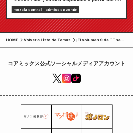
de julio. Está repleta de funciones para
mezcla central
cómics de zenón
mantenerte entretenido, incluyendo "Elige tu
primer capítulo gratis" y "Actualizaciones
diarias".
HOME
Volver a Lista de Temas
¡El volumen 9 de ``The
19th Medical Record:
Akira Tokushige's
Interview'', una historia
コアミックス公式ソーシャルメディアアカウント
sobre un médico general
que nota una ``pequeña
molestia'', se publicará el
19 de abril!