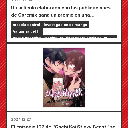
2025.02.04
Un artículo elaborado con las publicaciones
de Coremix gana un premio en una
conferencia internacional
mezcla central
Investigación de manga
Valquiria del fin
Bestia adhesiva Gachikoi ~Quiero ser la novia de un
streamer en línea~
Arte
Réquiem de Chiruran Shinsengumi
2024.12.27
El episodio 107 de “Gachi Koi Sticky Beast” se