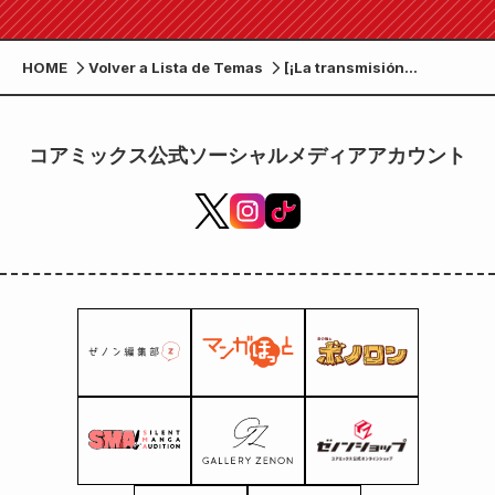
originales dibujadas para la exposición. .
HOME
Volver a Lista de Temas
[¡La transmisión
comienza en abril de
2023! ] ¡La estación de
transmisión y el elenco
コアミックス公式ソーシャルメディアアカウント
principal del drama
televisivo “Gachi Koi
Sticky Beast” decidieron!