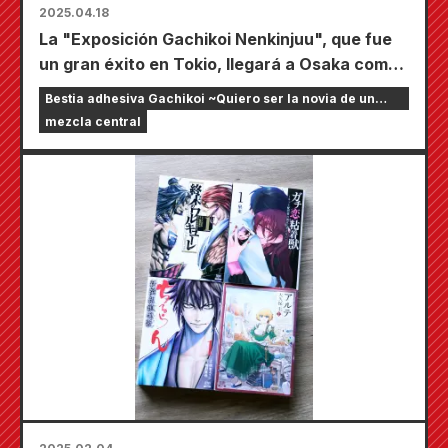
2025.04.18
La "Exposición Gachikoi Nenkinjuu", que fue
un gran éxito en Tokio, llegará a Osaka como
exposición itinerante, que se llevará a cabo
Bestia adhesiva Gachikoi ~Quiero ser la novia de un
en la tienda Abeno Hoop de Tower Records a
streamer en línea~
mezcla central
partir del 25 de mayo.