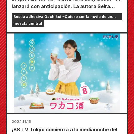
lanzará con anticipación. La autora Seira
anuncia en SNS que el próximo episodio será
Bestia adhesiva Gachikoi ~Quiero ser la novia de un
el episodio final.
streamer en línea~
mezcla central
2024.11.15
¡BS TV Tokyo comienza a la medianoche del