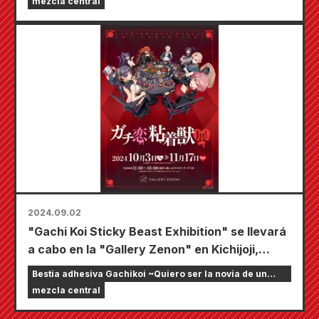
mezcla central
venderán en 4 tiendas Animate en todo el
país.
2024.09.02
"Gachi Koi Sticky Beast Exhibition" se llevará
a cabo en la "Gallery Zenon" en Kichijoji,
Tokio a partir del 3 de octubre (jueves). Se
Bestia adhesiva Gachikoi ~Quiero ser la novia de un
reunirán un total de 8 "bestias" alrededor de
streamer en línea~
mezcla central
una mesa redonda. Se lanzarán ilustraciones