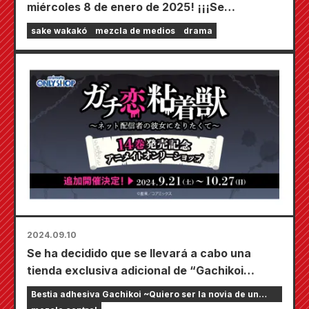
miércoles 8 de enero de 2025! ¡¡¡Se
transmitirá el drama de producción 4K
sake wakakó
mezcla de medios
drama
“Wakako Sake Season 8”!!!
2024.09.10
Se ha decidido que se llevará a cabo una
tienda exclusiva adicional de “Gachikoi
Adhesive Beast”. Los productos que utilizan
Bestia adhesiva Gachikoi ~Quiero ser la novia de un
ilustraciones originales del autor Seira se
streamer en línea~