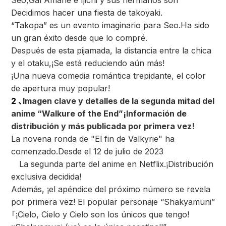
Seo,
Gal Amane e Ijichi y sus hermanos son
Decidimos hacer una fiesta de takoyaki.
“Takopa” es un evento imaginario para Seo.
Ha sido
un gran éxito desde que lo compré.
Después de esta pijamada, la distancia entre la chica
y el otaku,
¡Se está reduciendo aún más!
¡Una nueva comedia romántica trepidante, el color
de apertura muy popular!
2 、
Imagen clave y detalles de la segunda mitad del
anime “Walkure of the End”
¡Información de
distribución y más publicada por primera vez!
La novena ronda de "El fin de Valkyrie" ha
comenzado.
Desde el 12 de julio de 2023
La segunda parte del anime en Netflix.
¡Distribución
exclusiva decidida!
Además, ¡el apéndice del próximo número se revela
por primera vez! El popular personaje “Shakyamuni”
「
¡Cielo, Cielo y Cielo son los únicos que tengo!