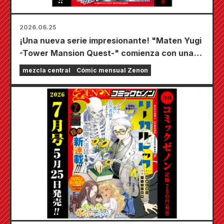
2026.06.25
¡Una nueva serie impresionante! "Maten Yugi
-Tower Mansion Quest-" comienza con una
doble página a color. La nueva serie "Limpieza
mezcla central
Cómic mensual Zenon
de oídos en 3 minutos después de la reunión"
también aparece a color en la mitad del
número. ¡"Monthly Comic Zenon, número de
agosto de 2026" sale a la venta el 25 de junio!