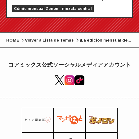
secuencia de apertura a todo color! ¡El
Cómic mensual Zenon
mezcla central
número de mayo de 2026 de "Monthly Comic
Zenon" sale a la venta el 25 de marzo!
HOME
Volver a Lista de Temas
¡La edición mensual de
Comic Zenon de julio de
2023 estará a la venta el
25 de mayo (jueves)!
コアミックス公式ソーシャルメディアアカウント