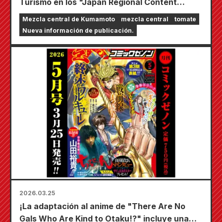
Turismo en los "Japan Regional Content
Awards 2025". ¡El número 14 de "pomodoro"
Mezcla central de Kumamoto
mezcla central
tomate
presenta el ramen de Kumamoto!
Nueva información de publicación.
2026.03.25
¡La adaptación al anime de "There Are No
Gals Who Are Kind to Otaku!?" incluye una