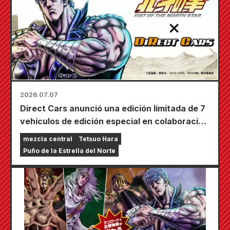
2026.07.07
Direct Cars anunció una edición limitada de 7
vehículos de edición especial en colaboración
con el anime "Fist of the North Star" en el
mezcla central
Tetsuo Hara
Tokyo Camping Car Show 2026.
Puño de la Estrella del Norte