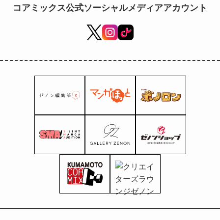
コアミックス公式ソーシャルメディアアカウント
Estrella Polar! ¡¡El
proyecto de pan duro
más duro “Alimentos en
conserva de fin de siglo”
Ken of the North Star”
comienza en Makuake a
partir del 25 de mayo!!
~Ha llegado el momento
de prepararse~