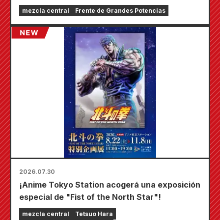
llevará a cabo una feria por tiempo limitado en
mezcla central
Frente de Grandes Potencias
las tiendas Animate de todo el país a partir del
20 de agosto, donde podrás conseguir una
minitarjeta especialmente dibujada (¡4 tipos
en total!).
2026.07.30
¡Anime Tokyo Station acogerá una exposición
especial de "Fist of the North Star"!
mezcla central
Tetsuo Hara