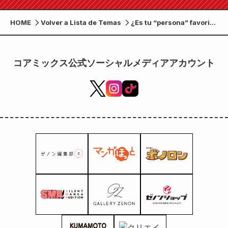
HOME
Volver a Lista de Temas
¿Es tu “persona” favorita
o tu “lugar” favorito? ¡El
volumen 19 de “Mobuko
no Koi” se lanzará el 20
コアミックス公式ソーシャルメディアアカウント
de mayo!