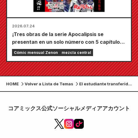
2026.07.24
¡Tres obras de la serie Apocalipsis se
presentan en un solo número con 5 capítulos!
¡El número de septiembre de 2026 de
Cómic mensual Zenon
mezcla central
"Monthly Comic Zenon" sale a la venta el 24
de julio!
HOME
Volver a Lista de Temas
El estudiante transferido
es un lobo con mi
“◯◯◯” El volumen 1
de “Wolf Boy Shinjin-
コアミックス公式ソーシャルメディアアカウント
kun” se lanzará el 20 de
enero. Se llevará a cabo
un evento
conmemorativo en la
ciudad de Nagatoro,