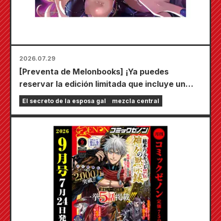
2026.07.29
[Preventa de Melonbooks] ¡Ya puedes
reservar la edición limitada que incluye un
tapete de juego especial con una ilustración
El secreto de la esposa gal
mezcla central
deslumbrante de Fuyuki Tojo dibujada por
Kudou! ¡El sexto volumen de "El secreto de la
novia" saldrá a la venta el 20 de octubre!