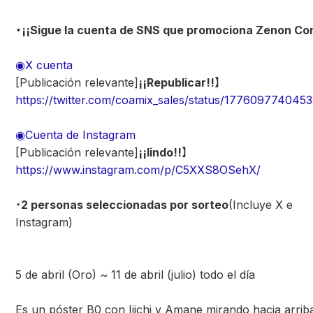
・¡¡Sigue la cuenta de SNS que promociona Zenon Co
◉X cuenta
[Publicación relevante]
¡¡Republicar!!
】
https://twitter.com/coamix_sales/status/177609774045
◉Cuenta de Instagram
[Publicación relevante]
¡¡lindo!!
】
https://www.instagram.com/p/C5XXS8OSehX/
・
2 personas seleccionadas por sorteo
(Incluye X e
Instagram)
5 de abril (Oro) ~ 11 de abril (julio) todo el día
Es un póster B0 con Ijichi y Amane mirando hacia arrib