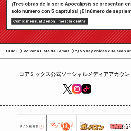
¡Tres obras de la serie Apocalipsis se presentan en
solo número con 5 capítulos! ¡El número de septie
de 2026 de "Monthly Comic Zenon" sale a la venta 
Cómic mensual Zenon
mezcla central
24 de julio!
HOME
Volver a Lista de Temas
"¿No hay chicas que sean a
con los otakus?" Se present
cartel (casi) de tamaño natu
conmemorar la reimpresión 
コアミックス公式ソーシャルメディアアカウン
volúmenes 5 y 6.