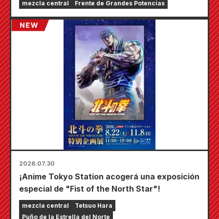
mezcla central
Frente de Grandes Potencias
las tiendas Animate de todo el país a partir del
20 de agosto, donde podrás conseguir una
minitarjeta especialmente dibujada (¡4 tipos
en total!).
2026.07.30
¡Anime Tokyo Station acogerá una exposición
especial de "Fist of the North Star"!
mezcla central
Tetsuo Hara
Puño de la Estrella del Norte