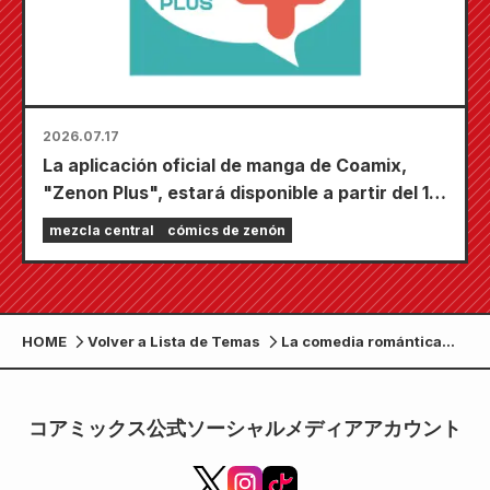
2026.07.17
La aplicación oficial de manga de Coamix,
"Zenon Plus", estará disponible a partir del 17
de julio. Está repleta de funciones para
mezcla central
cómics de zenón
mantenerte entretenido, incluyendo "Elige tu
primer capítulo gratis" y "Actualizaciones
diarias".
HOME
Volver a Lista de Temas
La comedia romántica
enormemente popular
"¿No hay chicas que
sean amables con los
コアミックス公式ソーシャルメディアアカウント
otakus?" ha vendido más
de 1 millón de copias y se
convertirá en anime en