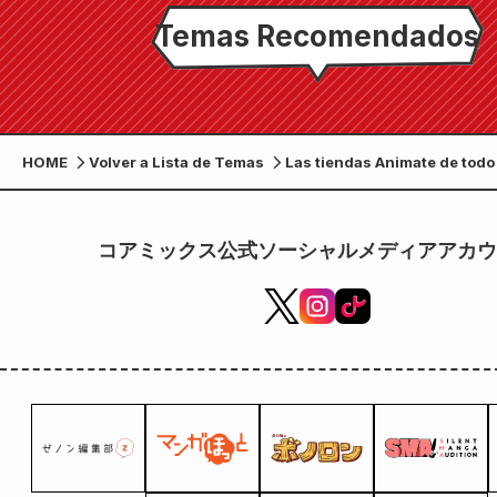
Temas Recomendados
HOME
Volver a Lista de Temas
Las tiendas Animate de todo 
organizan una feria para co
lanzamiento del tercer volu
edición en papel del cómic "
コアミックス公式ソーシャルメディアアカウ
combate, pero el hombre dr
salvó es mi pareja". Se entr
obsequio un tablero visual B
total).