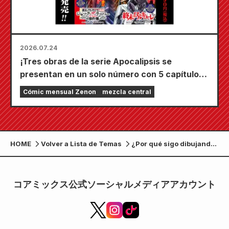
2026.07.24
¡Tres obras de la serie Apocalipsis se
presentan en un solo número con 5 capítulos!
¡El número de septiembre de 2026 de
Cómic mensual Zenon
mezcla central
"Monthly Comic Zenon" sale a la venta el 24
de julio!
HOME
Volver a Lista de Temas
¿Por qué sigo dibujando?
El último one-shot de
Fumiyo Kono "To the
Artist" es publicado por
コアミックス公式ソーシャルメディアアカウント
el departamento editorial
de Zenon. También está
incluido en "Hijiyama-
san, el sonido de las
estrellas, la canción del