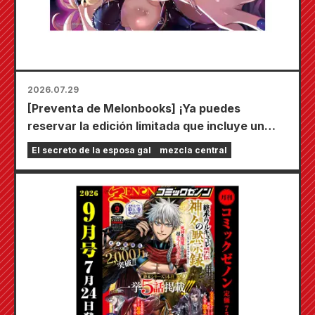
2026.07.29
[Preventa de Melonbooks] ¡Ya puedes
reservar la edición limitada que incluye un
tapete de juego especial con una ilustración
El secreto de la esposa gal
mezcla central
deslumbrante de Fuyuki Tojo dibujada por
Kudou! ¡El sexto volumen de "El secreto de la
novia" saldrá a la venta el 20 de octubre!