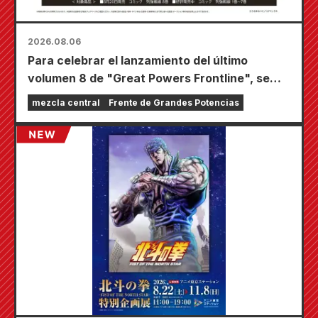
2026.08.06
Para celebrar el lanzamiento del último
volumen 8 de "Great Powers Frontline", se
llevará a cabo una feria por tiempo limitado en
mezcla central
Frente de Grandes Potencias
las tiendas Animate de todo el país a partir del
20 de agosto, donde podrás conseguir una
minitarjeta especialmente dibujada (¡4 tipos
en total!).