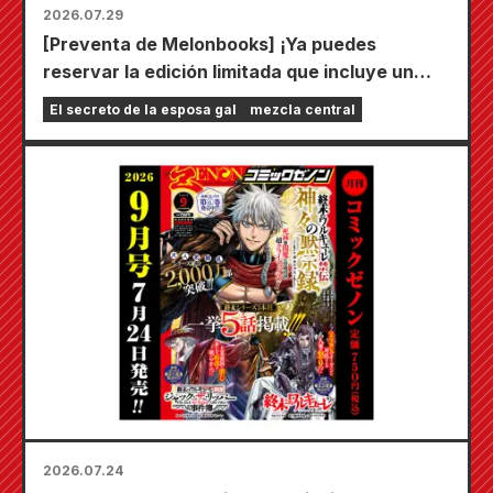
2026.07.29
[Preventa de Melonbooks] ¡Ya puedes
reservar la edición limitada que incluye un
tapete de juego especial con una ilustración
El secreto de la esposa gal
mezcla central
deslumbrante de Fuyuki Tojo dibujada por
Kudou! ¡El sexto volumen de "El secreto de la
novia" saldrá a la venta el 20 de octubre!
2026.07.24