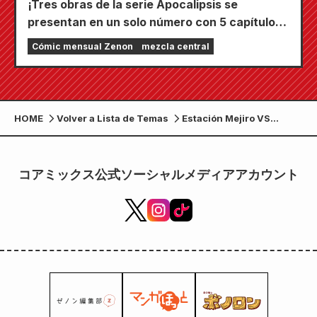
¡Tres obras de la serie Apocalipsis se
presentan en un solo número con 5 capítulos!
¡El número de septiembre de 2026 de
Cómic mensual Zenon
mezcla central
"Monthly Comic Zenon" sale a la venta el 24
de julio!
HOME
Volver a Lista de Temas
Estación Mejiro VS
Estación Uguisudani,
¡apertura! ¡El volumen 14
de “Tokyo Duel Ring
コアミックス公式ソーシャルメディアアカウント
Battle” se lanzará el 20
de junio!