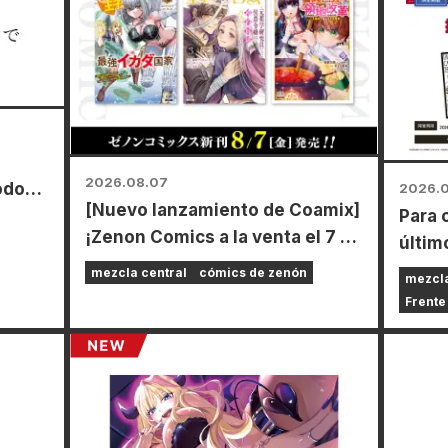
2026.08.07
odos
2026.
[Nuevo lanzamiento de Coamix]
Para 
moto
¡Zenon Comics a la venta el 7 de
últim
agosto (viernes)!
Power
mezcla central
cómics de zenón
mezcla
cabo 
Frente
limit
de tod
agost
conse
espec