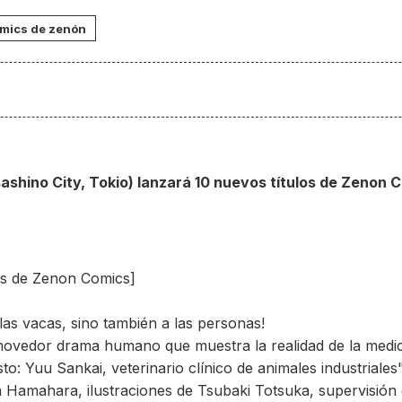
mics de zenón
ashino City, Tokio) lanzará 10 nuevos títulos de Zenon C
os de Zenon Comics]
as vacas, sino también a las personas!
movedor drama humano que muestra la realidad de la medici
asto: Yuu Sankai, veterinario clínico de animales industriale
en Hamahara, ilustraciones de Tsubaki Totsuka, supervisió