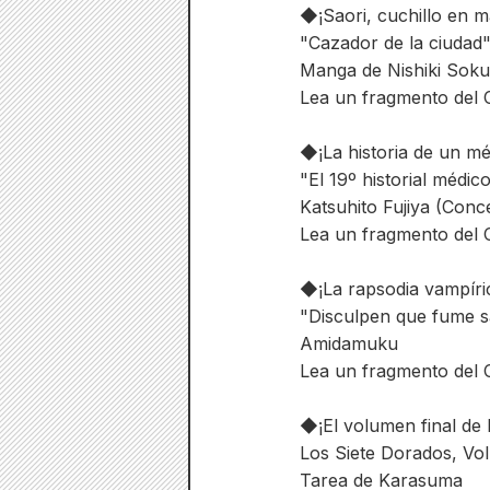
◆¡Saori, cuchillo en m
"Cazador de la ciudad
Manga de Nishiki Soku
Lea un fragmento del C
◆¡La historia de un mé
"El 19º historial médic
Katsuhito Fujiya (Conc
Lea un fragmento del C
◆¡La rapsodia vampíric
"Disculpen que fume s
Amidamuku
Lea un fragmento del C
◆¡El volumen final de
Los Siete Dorados, Vo
Tarea de Karasuma