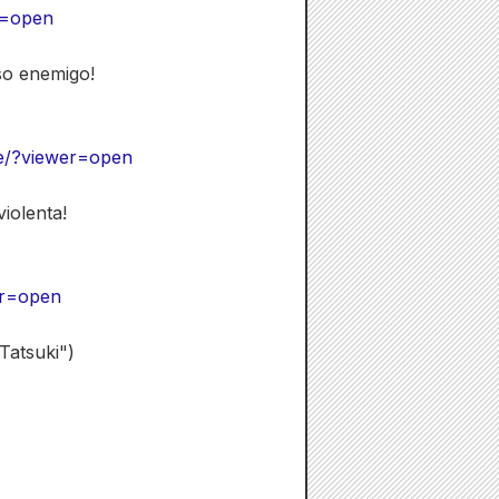
er=open
so enemigo!
je/?viewer=open
iolenta!
wer=open
Tatsuki")