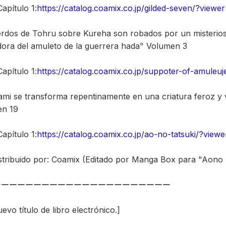
apítulo 1:
https://catalog.coamix.co.jp/gilded-seven/?view
rdos de Tohru sobre Kureha son robados por un misterio
dora del amuleto de la guerrera hada" Volumen 3
apítulo 1:
https://catalog.coamix.co.jp/suppoter-of-amuleu
mi se transforma repentinamente en una criatura feroz y v
en 19
apítulo 1:
https://catalog.coamix.co.jp/ao-no-tatsuki/?vie
istribuido por: Coamix (Editado por Manga Box para "Aono 
ーーーーーーーーーーーーーーーーーーーーーー
vo título de libro electrónico.]