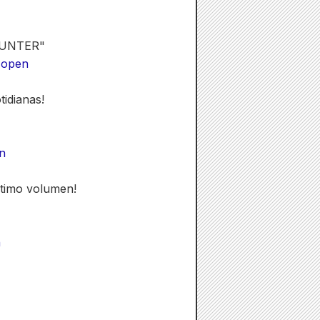
 HUNTER"
r=open
idianas!
en
ltimo volumen!
n