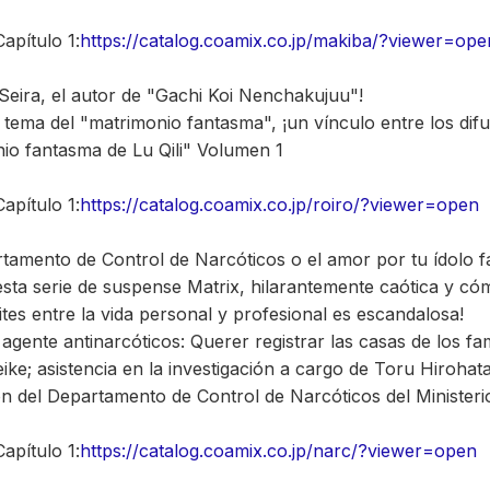
apítulo 1:
https://catalog.coamix.co.jp/makiba/?viewer=ope
 Seira, el autor de "Gachi Koi Nenchakujuu"!
l tema del "matrimonio fantasma", ¡un vínculo entre los difu
nio fantasma de Lu Qili" Volumen 1
apítulo 1:
https://catalog.coamix.co.jp/roiro/?viewer=open
rtamento de Control de Narcóticos o el amor por tu ídolo f
esta serie de suspense Matrix, hilarantemente caótica y có
ites entre la vida personal y profesional es escandalosa!
el agente antinarcóticos: Querer registrar las casas de los
e; asistencia en la investigación a cargo de Toru Hirohata
ión del Departamento de Control de Narcóticos del Ministeri
apítulo 1:
https://catalog.coamix.co.jp/narc/?viewer=open