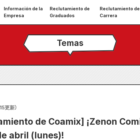
Información de la
Reclutamiento de
Reclutamiento de
Empresa
Graduados
Carrera
Temas
15
更新）
amiento de Coamix] ¡Zenon Comi
e abril (lunes)!