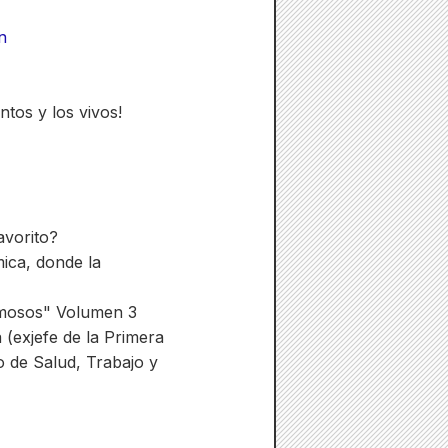
n
ntos y los vivos!
avorito?
mica, donde la
 famosos" Volumen 3
 (exjefe de la Primera
o de Salud, Trabajo y