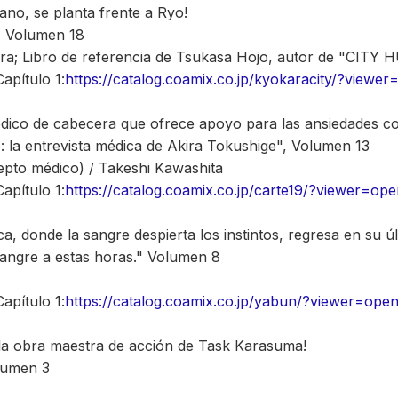
ano, se planta frente a Ryo!
" Volumen 18
ra; Libro de referencia de Tsukasa Hojo, autor de "CITY
apítulo 1:
https://catalog.coamix.co.jp/kyokaracity/?viewe
dico de cabecera que ofrece apoyo para las ansiedades cot
o: la entrevista médica de Akira Tokushige", Volumen 13
epto médico) / Takeshi Kawashita
apítulo 1:
https://catalog.coamix.co.jp/carte19/?viewer=op
a, donde la sangre despierta los instintos, regresa en su ú
angre a estas horas." Volumen 8
apítulo 1:
https://catalog.coamix.co.jp/yabun/?viewer=ope
 la obra maestra de acción de Task Karasuma!
lumen 3