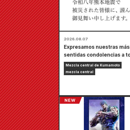
2026.08.07
Expresamos nuestras más
sentidas condolencias a t
los afectados por el terre
Mezcla central de Kumamoto
de Kumamoto de 2026.
mezcla central