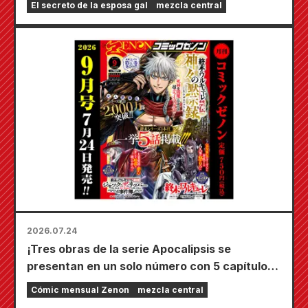
El secreto de la esposa gal
mezcla central
deslumbrante de Fuyuki Tojo dibujada por
Kudou! ¡El sexto volumen de "El secreto de la
novia" saldrá a la venta el 20 de octubre!
2026.07.24
¡Tres obras de la serie Apocalipsis se
presentan en un solo número con 5 capítulos!
¡El número de septiembre de 2026 de
Cómic mensual Zenon
mezcla central
"Monthly Comic Zenon" sale a la venta el 24