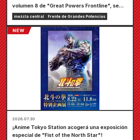
volumen 8 de "Great Powers Frontline", se
llevará a cabo una feria por tiempo limitado en
mezcla central
Frente de Grandes Potencias
las tiendas Animate de todo el país a partir del
20 de agosto, donde podrás conseguir una
minitarjeta especialmente dibujada (¡4 tipos
en total!).
2026.07.30
¡Anime Tokyo Station acogerá una exposición
especial de "Fist of the North Star"!