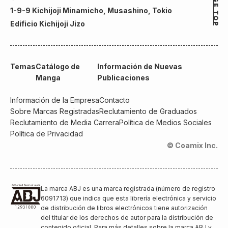
1-9-9 Kichijoji Minamicho, Musashino, Tokio
Edificio Kichijoji Jizo
Temas
Catálogo de
Información de Nuevas
Manga
Publicaciones
Información de la Empresa
Contacto
Sobre Marcas Registradas
Reclutamiento de Graduados
Reclutamiento de Media Carrera
Política de Medios Sociales
Política de Privacidad
© Coamix Inc.
La marca ABJ es una marca registrada (número de registro
6091713) que indica que esta librería electrónica y servicio
de distribución de libros electrónicos tiene autorización
del titular de los derechos de autor para la distribución de
contenido oficial. Para más detalles sobre la marca ABJ y