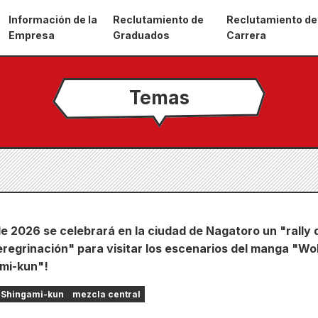
Información de la
Reclutamiento de
Reclutamiento de
Empresa
Graduados
Carrera
Temas
e 2026 se celebrará en la ciudad de Nagatoro un "rally 
eregrinación" para visitar los escenarios del manga "Wo
mi-kun"!
o Shingami-kun
mezcla central