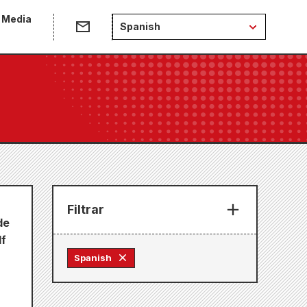
 Media
Spanish
Filtrar
de
lf
Spanish