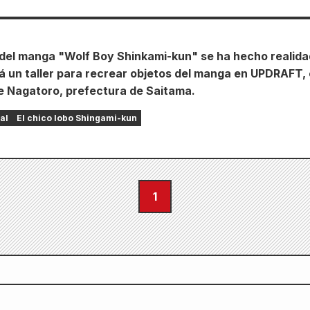
a del manga "Wolf Boy Shinkami-kun" se ha hecho realida
á un taller para recrear objetos del manga en UPDRAFT,
de Nagatoro, prefectura de Saitama.
al
El chico lobo Shingami-kun
1