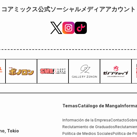
コアミックス公式ソーシャルメディアアカウント
Temas
Catálogo de Manga
Informa
Información de la Empresa
Contacto
Sobre
Reclutamiento de Graduados
Reclutamien
no, Tokio
Política de Medios Sociales
Política de P