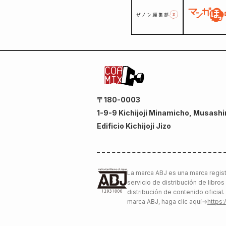
〒180-0003
1-9-9 Kichijoji Minamicho, Musashi
Edificio Kichijoji Jizo
La marca ABJ es una marca registr
servicio de distribución de libros
distribución de contenido oficial
marca ABJ, haga clic aquí
→
https: