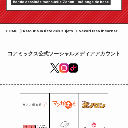
Bande dessinée mensuelle Zenon
mélange de base
« Monthly Comic Zenon » sera disponible le
24 juillet !
HOME
Retour à la liste des sujets
Nakari Issa incarnera
une patiente dans le
premier épisode de
« The 19th Chart » du
コアミックス公式ソーシャルメディアアカウント
Sunday Theatre ! Ce
sera sa première
apparition dans un
drama depuis son
indépendance et sa
première collaboration
avec Matsumoto Jun
depuis 12 ans !