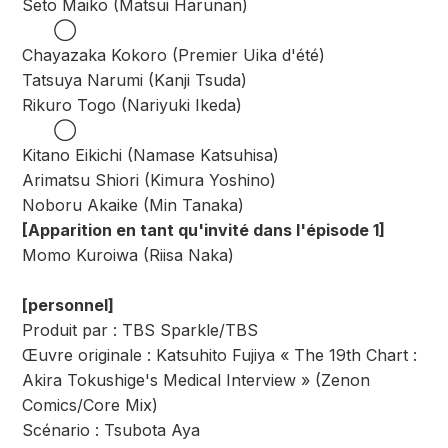
Seto Maiko (Matsui Harunan)
◯
Chayazaka Kokoro (Premier Uika d'été)
Tatsuya Narumi (Kanji Tsuda)
Rikuro Togo (Nariyuki Ikeda)
◯
Kitano Eikichi (Namase Katsuhisa)
Arimatsu Shiori (Kimura Yoshino)
Noboru Akaike (Min Tanaka)
[Apparition en tant qu'invité dans l'épisode 1]
Momo Kuroiwa (Riisa Naka)
[personnel]
Produit par : TBS Sparkle/TBS
Œuvre originale : Katsuhito Fujiya « The 19th Chart :
Akira Tokushige's Medical Interview » (Zenon
Comics/Core Mix)
Scénario : Tsubota Aya