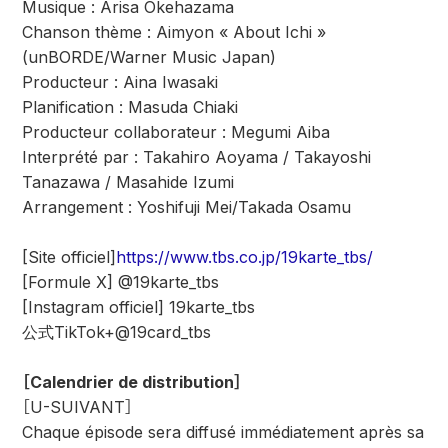
Musique : Arisa Okehazama
Chanson thème : Aimyon « About Ichi »
(unBORDE/Warner Music Japan)
Producteur : Aina Iwasaki
Planification : Masuda Chiaki
Producteur collaborateur : Megumi Aiba
Interprété par : Takahiro Aoyama / Takayoshi
Tanazawa / Masahide Izumi
Arrangement : Yoshifuji Mei/Takada Osamu
[Site officiel]
https://www.tbs.co.jp/19karte_tbs/
[Formule X] @19karte_tbs
[Instagram officiel] 19karte_tbs
公式TikTok+@19card_tbs
［
Calendrier de distribution
］
［U-SUIVANT］
Chaque épisode sera diffusé immédiatement après sa