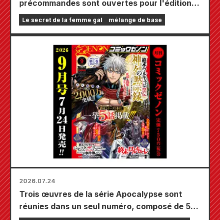
précommandes sont ouvertes pour l'édition
limitée comprenant un tapis de jeu spécial
Le secret de la femme gal
mélange de base
orné d'une magnifique illustration de Fuyuki
Tojo dessinée par Kudou ! Le tome 6 de « The
Secret of the Gal Bride » sortira le 20
octobre !
2026.07.24
Trois œuvres de la série Apocalypse sont
réunies dans un seul numéro, composé de 5
chapitres ! Le numéro de septembre 2026 de