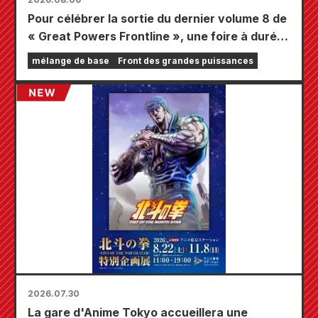
Pour célébrer la sortie du dernier volume 8 de
« Great Powers Frontline », une foire à durée
limitée se tiendra dans les magasins Animate
mélange de base
Front des grandes puissances
à travers le pays à partir du 20 août, où vous
pourrez obtenir une mini-carte spécialement
dessinée (4 types au total) !
2026.07.30
La gare d'Anime Tokyo accueillera une