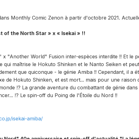
e dans Monthly Comic Zenon à partir d'octobre 2021. Actuel
t of the North Star » x « Isekai » !!
" x "Another World" Fusion inter-espèces interdite !! Et le 
 qui maîtrise le Hokuto Shinken et le Nanto Seiken et peu
idement que quiconque - le génie Amiba !! Cependant, il a é
e de Hokuto Shinken, et est mort... mais pour une raison q
e monde !? La grande aventure du combattant de génie dans
er... !? Le spin-off du Poing de l'Étoile du Nord !!
co.jp/isekai-amiba/
 du Nord" 40e anniversaire et spin-off d'actualité "La lé