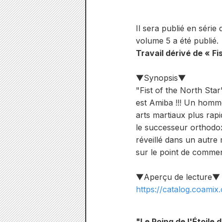
Il sera publié en séri
volume 5 a été publié.
Travail dérivé de « Fis
▼Synopsis▼
"Fist of the North Star
est Amiba !!! Un homme
arts martiaux plus rap
le successeur orthodox
réveillé dans un autr
sur le point de commenc
▼Aperçu de lecture▼
https://catalog.coamix.
"Le Poing de l'Étoile