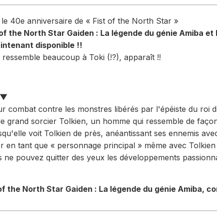
le 40e anniversaire de « Fist of the North Star »
 of the North Star Gaiden : La légende du génie Amiba et
ntenant disponible !!
ressemble beaucoup à Toki (!?), apparaît !!
5▼
ur combat contre les monstres libérés par l'épéiste du roi
 le grand sorcier Tolkien, un homme qui ressemble de façon
rsqu'elle voit Tolkien de près, anéantissant ses ennemis ave
ner en tant que « personnage principal » même avec Tolki
s ne pouvez quitter des yeux les développements passionna
of the North Star Gaiden : La légende du génie Amiba, c