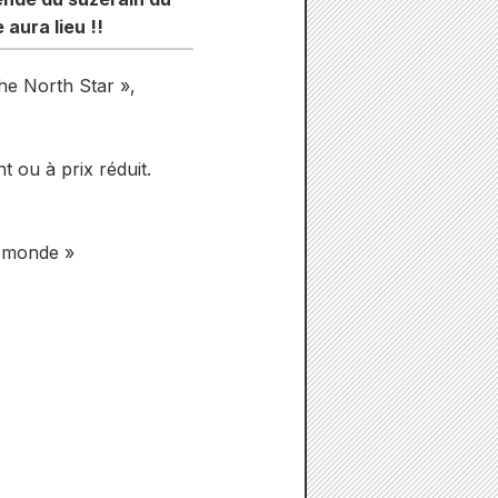
aura lieu !!
he North Star »,
 ou à prix réduit.
e monde »