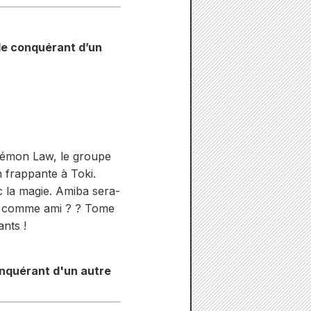
 le conquérant d’un
 démon Law, le groupe
 frappante à Toki.
c la magie. Amiba sera-
en comme ami ? ? Tome
nts !
onquérant d'un autre