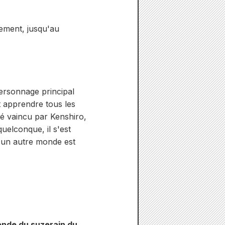
lement, jusqu'au
personnage principal
t apprendre tous les
té vaincu par Kenshiro,
uelconque, il s'est
 un autre monde est
gende du suzerain du