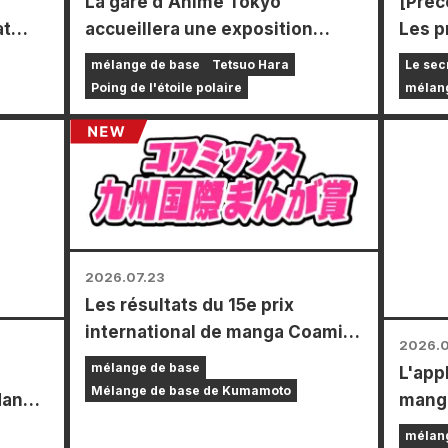
La gare d'Anime Tokyo
[Pré
at
accueillera une exposition
Les 
ire à
spéciale consacrée à « Ken le
ouver
mélange de base
Tetsuo Hara
Le sec
ans
Survivant » !!
compr
Poing de l'étoile polaire
mélan
avers
spéci
, où
illust
mini-
dessi
ée (4
de « 
Bride 
2026.07.23
Les résultats du 15e prix
international de manga Coamix
2026.0
Kyushu ont été annoncés !
mélange de base
L'appl
Mélange de base de Kumamoto
dans
manga
de 5
», se
mélan