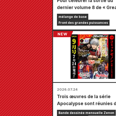
Pour célébrer la sortie du
dernier volume 8 de « Gre
Powers Frontline », une fo
mélange de base
durée limitée se tiendra d
Front des grandes puissances
les magasins Animate à tr
le pays à partir du 20 août
vous pourrez obtenir une 
carte spécialement dessin
types au total) !
2026.07.24
Trois œuvres de la série
Apocalypse sont réunies 
un seul numéro, composé 
Bande dessinée mensuelle Zenon