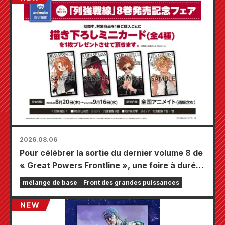
2026.08.06
Pour célébrer la sortie du dernier volume 8 de
« Great Powers Frontline », une foire à durée
limitée se tiendra dans les magasins Animate
mélange de base
Front des grandes puissances
à travers le pays à partir du 20 août, où vous
pourrez obtenir une mini-carte spécialement
dessinée (4 types au total) !