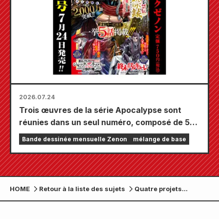
2026.07.24
Trois œuvres de la série Apocalypse sont
réunies dans un seul numéro, composé de 5
chapitres ! Le numéro de septembre 2026 de
Bande dessinée mensuelle Zenon
mélange de base
« Monthly Comic Zenon » sera disponible le
24 juillet !
HOME
Retour à la liste des sujets
Quatre projets
majeurs pour célébrer
le 20e anniversaire du
conte illustré « Le