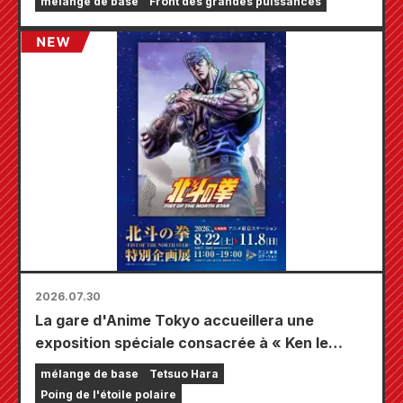
mélange de base
Front des grandes puissances
à travers le pays à partir du 20 août, où vous
pourrez obtenir une mini-carte spécialement
dessinée (4 types au total) !
2026.07.30
La gare d'Anime Tokyo accueillera une
exposition spéciale consacrée à « Ken le
Survivant » !!
mélange de base
Tetsuo Hara
Poing de l'étoile polaire