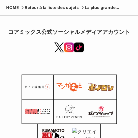
HOME
Retour à la liste des sujets
La plus grande
exposition d'art
original de l'histoire
de la série, « City
コアミックス公式ソーシャルメディアアカウント
Hunter Original Art
Exhibition », se
tiendra à partir du 22
novembre !