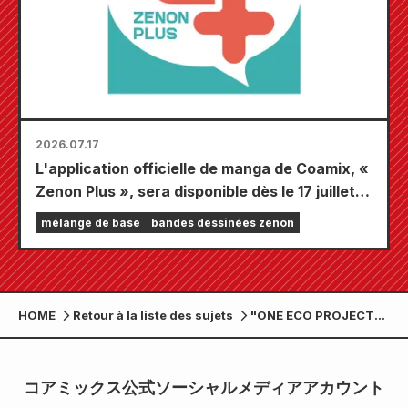
2026.07.17
L'application officielle de manga de Coamix, «
Zenon Plus », sera disponible dès le 17 juillet !
Elle regorge de fonctionnalités pour vous
mélange de base
bandes dessinées zenon
divertir pleinement, notamment « Choisissez
votre premier chapitre gratuit » et « Mises à
jour quotidiennes » !
HOME
Retour à la liste des sujets
"ONE ECO PROJECT"
sortira des
"couvertures de livres
en papier lavables"
コアミックス公式ソーシャルメディアアカウント
fabriquées à partir de
papier recyclé à base