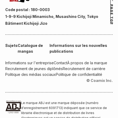
Code postal : 180-0003
1-9-9 Kichijoji Minamicho, Musashino City, Tokyo
Bâtiment Kichijoji Jizo
Sujets
Catalogue de
Informations sur les nouvelles
mangas
publications
Informations sur l'entreprise
Contact
À propos de la marque
Recrutement de jeunes diplômés
Recrutement de carrière
Politique des médias sociaux
Politique de confidentialité
© Coamix Inc.
Le marque ABJ est une marque déposée (numéro
d'enregistrement 6091713) indiquant que ce service de
librairie électronique et de distribution de livres
électroniques est un service de distribution officiel