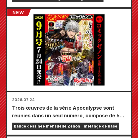
orné d'une magnifique illustration de Fuyuki
Tojo dessinée par Kudou ! Le tome 6 de « The
Secret of the Gal Bride » sortira le 20
octobre !
2026.07.24
Trois œuvres de la série Apocalypse sont
réunies dans un seul numéro, composé de 5
chapitres ! Le numéro de septembre 2026 de
Bande dessinée mensuelle Zenon
mélange de base
« Monthly Comic Zenon » sera disponible le