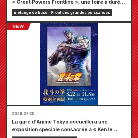
« Great Powers Frontline », une foire à durée
limitée se tiendra dans les magasins Animate
mélange de base
Front des grandes puissances
à travers le pays à partir du 20 août, où vous
pourrez obtenir une mini-carte spécialement
dessinée (4 types au total) !
2026.07.30
La gare d'Anime Tokyo accueillera une
exposition spéciale consacrée à « Ken le
Survivant » !!