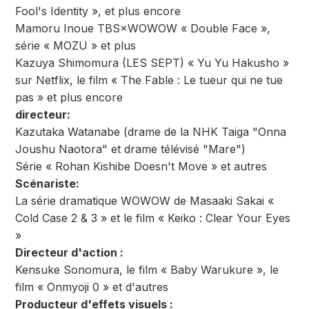
Fool's Identity », et plus encore
Mamoru Inoue TBS×WOWOW « Double Face »,
série « MOZU » et plus
Kazuya Shimomura (LES SEPT) « Yu Yu Hakusho »
sur Netflix, le film « The Fable : Le tueur qui ne tue
pas » et plus encore
directeur:
Kazutaka Watanabe (drame de la NHK Taiga "Onna
Joushu Naotora" et drame télévisé "Mare")
Série « Rohan Kishibe Doesn't Move » et autres
Scénariste:
La série dramatique WOWOW de Masaaki Sakai «
Cold Case 2 & 3 » et le film « Keiko : Clear Your Eyes
»
Directeur d'action :
Kensuke Sonomura, le film « Baby Warukure », le
film « Onmyoji 0 » et d'autres
Producteur d'effets visuels :