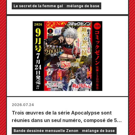
limitée comprenant un tapis de jeu spécial
Le secret de la femme gal
mélange de base
orné d'une magnifique illustration de Fuyuki
Tojo dessinée par Kudou ! Le tome 6 de « The
Secret of the Gal Bride » sortira le 20
octobre !
2026.07.24
Trois œuvres de la série Apocalypse sont
réunies dans un seul numéro, composé de 5
chapitres ! Le numéro de septembre 2026 de
Bande dessinée mensuelle Zenon
mélange de base