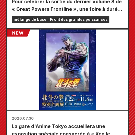
Pour célébrer la sortie du dernier volume 8 de
« Great Powers Frontline », une foire à durée
limitée se tiendra dans les magasins Animate
mélange de base
Front des grandes puissances
à travers le pays à partir du 20 août, où vous
pourrez obtenir une mini-carte spécialement
dessinée (4 types au total) !
2026.07.30
La gare d'Anime Tokyo accueillera une
exposition spéciale consacrée à « Ken le