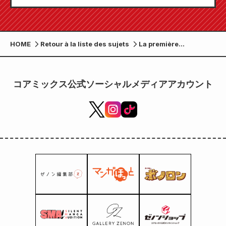
« Monthly Comic Zenon » sera disponible le
24 juillet !
HOME
Retour à la liste des sujets
La première
adaptation live-action
de la bande dessinée
historique à succès
コアミックス公式ソーシャルメディアアカウント
« Chirururan :
Shinsengumi
Requiem » ! Avec
Yamada Yuki dans le
rôle du « vice-
commandant démon »
Hijikata Toshizo !