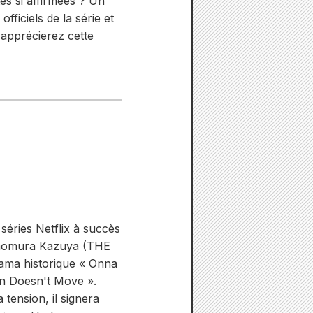
és si affirmées ? Un
ficiels de la série et
apprécierez cette
séries Netflix à succès
himomura Kazuya (THE
rama historique « Onna
an Doesn't Move ».
tension, il signera