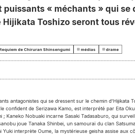
t puissants « méchants » qui se 
 Hijikata Toshizo seront tous ré
Requiem de Chiruran Shinsengumi
médias
drame
ants antagonistes qui se dressent sur le chemin d'Hijikata T
ki, le confident de Serizawa Kamo, est interprété par Eita O
 ; Kaneko Nobuaki incarne Sasaki Tadasaburo, qui surveille
sanobu joue Tanaka Shinbei, un samouraï du clan Satsum
rai Yuki interprète Oume, la mystérieuse geisha assise aux 