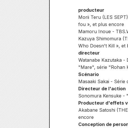
producteur
Morii Teru (LES SEPT), 
fou », et plus encore
Mamoru Inoue - TBS.
Kazuya Shimomura (THE 
Who Doesn't Kill », et
directeur
Watanabe Kazutaka - D
"Mare", série "Rohan K
Scénario
Masaaki Sakai - Série
Directeur de l'action
Sonomura Kensuke - "
Producteur d'effets v
Akabane Satoshi (THE 
encore
Conception de perso