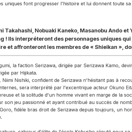
uniques font progresser l'histoire et lui donnent toute sa
mi Takahashi, Nobuaki Kaneko, Masanobu Ando et Y
g ! Ils interpréteront des personnages uniques qui 
ire et affronteront les membres de « Shieikan », don
umi, la faction Serizawa, dirigée par Serizawa Kamo, devi
igée par Hijikata.
Niimi Nishiki, confident de Serizawa n'hésitant pas à recou
internes, sera interprété par l'excentrique acteur Okuno Eita
ereuse et la solitude d'un homme vivant en marge de la soc
r son jeu passionné et ayant contribué au succès de nomb
Goro, fidèle bras droit de Serizawa depuis toujours, un h
.
saburo, sabreur d'élite de l'école Kobusho réputé pour sa 