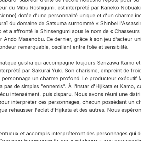
eur du Mibu Roshigumi, est interprété par Kaneko Nobuaki, 
sicienne) dotée d'une personnalité unique et d'un charme in
aï du domaine de Satsuma surnommé « Shinbei l'Assassin »,
do et a affronté le Shinsengumi sous le nom de « Chasseurs
par Ando Masanobu. Ce dernier, grâce à son jeu d'acteur un
eur remarquable, oscillant entre folie et sensibilité.
matique geisha qui accompagne toujours Serizawa Kamo et i
nterprété par Sakurai Yuki. Son charisme, empreint de froid
u personnage un charme profond. Le producteur exécutif Mo
 a pas de simples "ennemis". À l'instar d'Hijikata et Kamo, 
cu intensément, puis disparu. Nous avons réuni une distri
pour interpréter ces personnages, chacun possédant un ch
que rehausser l'éclat d'Hijikata et des autres. Nous espéro
entueux et accomplis interpréteront des personnages qui do