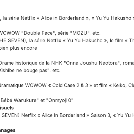
la série Netflix « Alice in Borderland », « Yu Yu Hakusho »,
WOWOW "Double Face", série "MOZU", etc.
SEVEN), la série Netflix « Yu Yu Hakusho », le film « Th
 bien plus encore
rame historique de la NHK "Onna Joushu Naotora", roman 
ishibe ne bouge pas", etc.
 dramatique WOWOW « Cold Case 2 & 3 » et film « Keiko, Cl
Bébé Warukure" et "Onmyoji 0"
isuels
SEVEN) Netflix « Alice in Borderland » Saison 3, « Yu Yu 
nnages