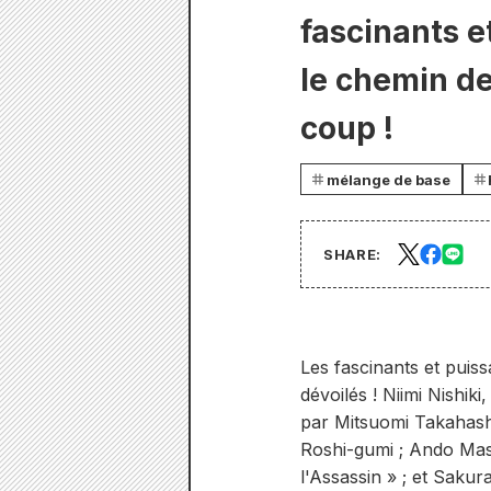
fascinants e
le chemin de
coup !
mélange de base
SHARE:
Les fascinants et puiss
dévoilés ! Niimi Nishi
par Mitsuomi Takahashi
Roshi-gumi ; Ando Ma
l'Assassin » ; et Saku