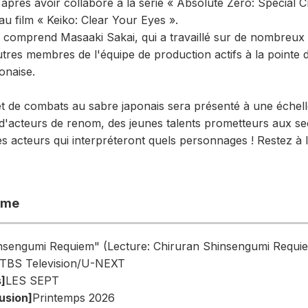
 après avoir collaboré à la série « Absolute Zero: Special
 au film « Keiko: Clear Your Eyes ».
 comprend Masaaki Sakai, qui a travaillé sur de nombreux f
tres membres de l'équipe de production actifs à la pointe de
onaise.
et de combats au sabre japonais sera présenté à une échelle
 d'acteurs de renom, des jeunes talents prometteurs aux se
es acteurs qui interpréteront quels personnages ! Restez à 
mme
nsengumi Requiem" (Lecture: Chiruran Shinsengumi Requi
TBS Television/U-NEXT
]
LES SEPT
usion]
Printemps 2026