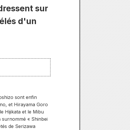
dressent sur
vélés d'un
oshizo sont enfin
kuno, et Hirayama Goro
 Hijikata et le Mibu
a surnommé « Shinbei
côtés de Serizawa