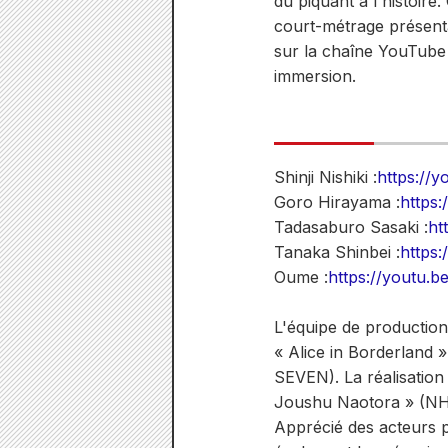
du piquant à l'histoir
court-métrage présentan
sur la chaîne YouTube
immersion.
Shinji Nishiki :
https://
Goro Hirayama :
https
Tadasaburo Sasaki :
ht
Tanaka Shinbei :
https
Oume :
https://youtu
L'équipe de production
« Alice in Borderland
SEVEN). La réalisation
Joushu Naotora » (NHK)
Apprécié des acteurs po