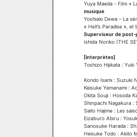
Yuya Maeda - Film « La
musique
Yoshiaki Dewa – La sér
« Hell’s Paradise », et
Superviseur de post-
Ishida Noriko (THE SEV
[Interprètes]
Toshizo Hijikata : Yuk
Kondo Isami : Suzuki 
Keisuke Yamanami : 
Okita Souji : Hosoda Ka
Shinpachi Nagakura : 
Saito Hajime : Les sais
Eizaburo Abiru : Yosu
Sanosuke Harada : Sh
Heisuke Todo : Akito M