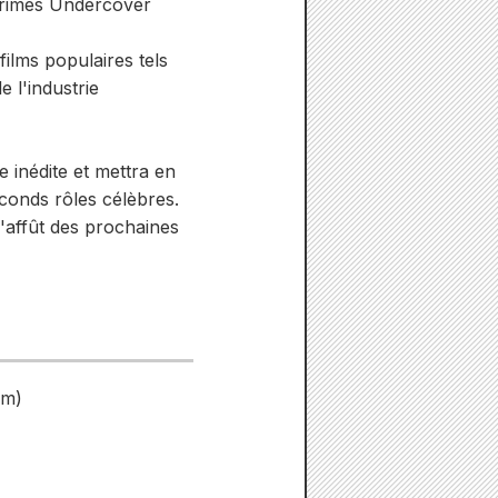
 Crimes Undercover
ilms populaires tels
 l'industrie
 inédite et mettra en
conds rôles célèbres.
l'affût des prochaines
em)