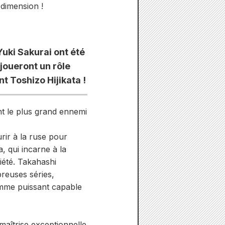
 dimension !
uki Sakurai ont été
joueront un rôle
t Toshizo Hijikata !
nt le plus grand ennemi
rir à la ruse pour
, qui incarne à la
iété. Takahashi
reuses séries,
omme puissant capable
maîtrise exceptionnelle