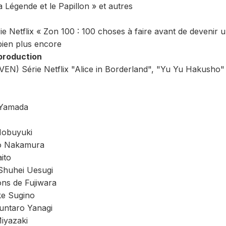
 Légende et le Papillon » et autres
ie Netflix « Zon 100 : 100 choses à faire avant de devenir 
 bien plus encore
production
EN) Série Netflix "Alice in Borderland", "Yu Yu Hakusho" 
i Yamada
Nobuyuki
Ao Nakamura
ito
Shuhei Uesugi
ons de Fujiwara
ke Sugino
untaro Yanagi
iyazaki