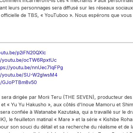
e. Comment incarneront-ils ces « méchants » aux personnalit
t leurs personnages sera diffusé sur les réseaux sociaux of
 officielle de TBS, « YouTuboo ». Nous espérons que vous 
youtu.be/p2iFN20QXlc
://youtu.be/ocTW6RpxtUc
tps://youtu.be/nnUec7IqFPg
://youtu.be/SU-W2glwsM4
.be/GJoPTBm8v50
 sera dirigée par Morii Teru (THE SEVEN), producteur des 
 » et « Yu Yu Hakusho », aux côtés d'Inoue Mamoru et S
 sera confiée à Watanabe Kazutaka, qui a travaillé sur le d
, le feuilleton matinal « Mare » et la série « Kishibe Roh
ur son souci du détail et sa recherche du réalisme et de la 