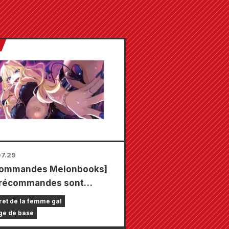
7.29
commandes Melonbooks]
précommandes sont
tes pour l'édition limitée
ret de la femme gal
enant un tapis de jeu
ge de base
al orné d'une magnifique