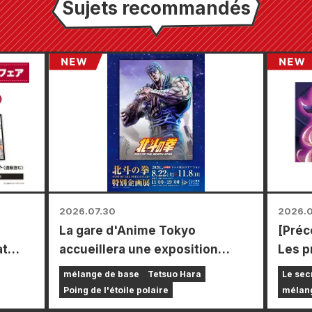
Sujets recommandés
2026.07.30
2026.0
La gare d'Anime Tokyo
[Pré
at
accueillera une exposition
Les 
ire à
spéciale consacrée à « Ken le
ouver
mélange de base
Tetsuo Hara
Le sec
ans
Survivant » !!
compr
Poing de l'étoile polaire
mélan
avers
spéci