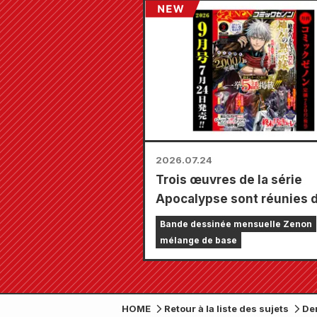
le pays à partir du 20 août
vous pourrez obtenir une 
carte spécialement dessin
types au total) !
2026.07.24
Trois œuvres de la série
Apocalypse sont réunies 
un seul numéro, composé 
Bande dessinée mensuelle Zenon
chapitres ! Le numéro de
mélange de base
septembre 2026 de « Mon
Comic Zenon » sera dispo
le 24 juillet !
HOME
Retour à la liste des sujets
Der