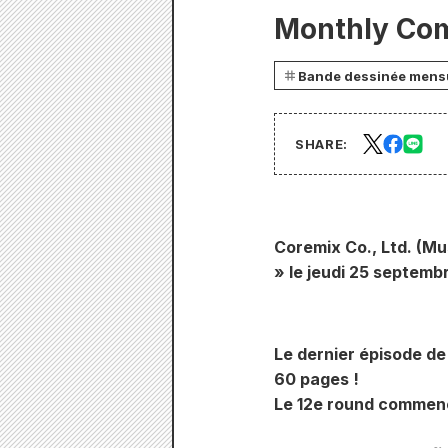
Monthly Com
Bande dessinée mens
SHARE:
Coremix Co., Ltd. (M
» le jeudi 25 septemb
Le dernier épisode de
60 pages !
Le 12e round commenc