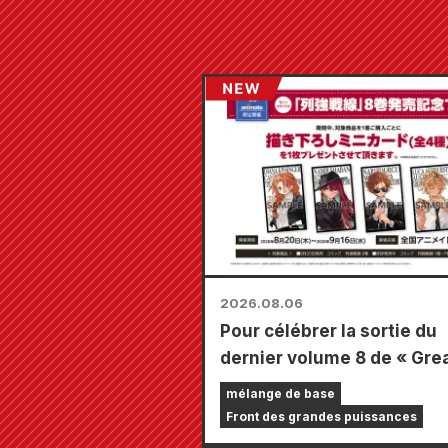
2026.08.06
Pour célébrer la sortie du
dernier volume 8 de « Gre
Powers Frontline », une fo
mélange de base
durée limitée se tiendra d
Front des grandes puissances
les magasins Animate à tr