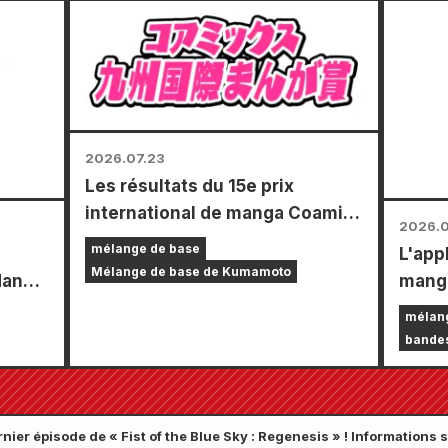
, où
illust
mini-
dessi
ée (4
de « 
Bride 
2026.07.23
Les résultats du 15e prix
international de manga Coamix
2026.0
Kyushu ont été annoncés !
mélange de base
L'appl
Mélange de base de Kumamoto
dans
manga
de 5
», se
mélan
juille
bandes
thly
fonct
nible
diver
« Cho
nier épisode de « Fist of the Blue Sky : Regenesis » ! Information
chapi