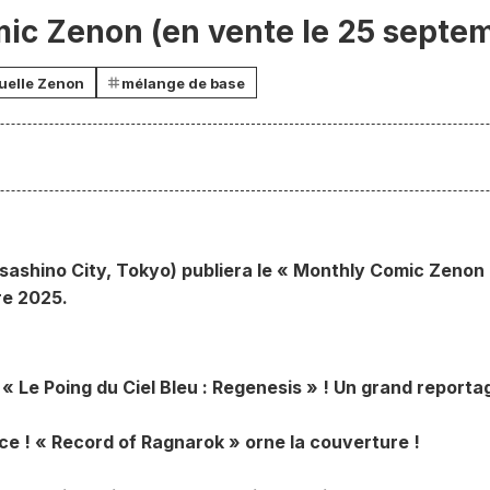
ic Zenon (en vente le 25 septe
uelle Zenon
mélange de base
usashino City, Tokyo) publiera le « Monthly Comic Zeno
re 2025.
 « Le Poing du Ciel Bleu : Regenesis » ! Un grand reporta
e ! « Record of Ragnarok » orne la couverture !