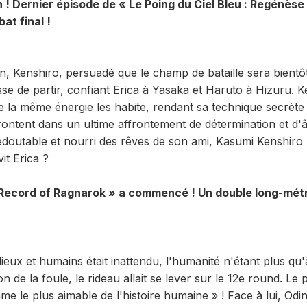
n ! Dernier épisode de « Le Poing du Ciel Bleu : Regénèse
at final !
in, Kenshiro, persuadé que le champ de bataille sera bientô
sse de partir, confiant Erica à Yasaka et Haruto à Hizuru. 
e la même énergie les habite, rendant sa technique secrète 
ontent dans un ultime affrontement de détermination et d'
doutable et nourri des rêves de son ami, Kasumi Kenshiro p
it Erica ?
« Record of Ragnarok » a commencé ! Un double long-mét
ieux et humains était inattendu, l'humanité n'étant plus qu'
ion de la foule, le rideau allait se lever sur le 12e round. Le
me le plus aimable de l'histoire humaine » ! Face à lui, Odin