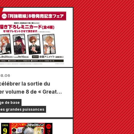
08.06
célébrer la sortie du
er volume 8 de « Great
s Frontline », une foire à
ge de base
 limitée se tiendra dans
des grandes puissances
agasins Animate à travers
s à partir du 20 août, où
pourrez obtenir une mini-