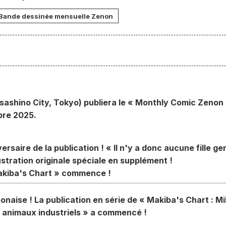
Bande dessinée mensuelle Zenon
usashino City, Tokyo) publiera le « Monthly Comic Zeno
bre 2025.
rsaire de la publication ! « Il n'y a donc aucune fille gen
ustration originale spéciale en supplément !
Makiba's Chart » commence !
aponaise ! La publication en série de « Makiba's Chart : Mi
en animaux industriels » a commencé !