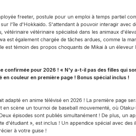
loyée freeter, postule pour un emploi à temps partiel co
 sur l'île d'Hokkaido. S'attendant à pouvoir interagir avec d
, vétérinaire vétérinaire spécialisé dans les animaux d'éleva
awa est également chargée de tâches ardues, comme la mani
lle est témoin des propos choquants de Mikai à un éleveur l
 confirmée pour 2026 ! « N'y a-t-il pas des filles qui son
é en couleur en première page ! Bonus spécial inclus !
erait adapté en anime télévisé en 2026 ! La première page se
met en scène un tournoi de baseball mouvementé, où Otaku-k
 Deux épisodes sont publiés simultanément ! De plus, un ap
e d'étudiant », est inclus ! Un appendice spécial avec des il
cier à votre guise !