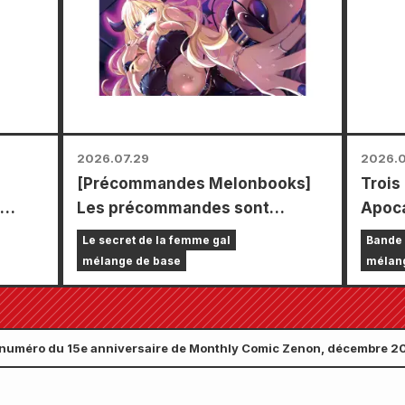
carte
types 
2026.07.29
2026.0
[Précommandes Melonbooks]
Trois
Les précommandes sont
Apoca
 le
ouvertes pour l'édition limitée
un se
Le secret de la femme gal
Bande 
comprenant un tapis de jeu
chapi
mélange de base
mélan
spécial orné d'une magnifique
septe
illustration de Fuyuki Tojo
Comic
dessinée par Kudou ! Le tome 6
le 24 
numéro du 15e anniversaire de Monthly Comic Zenon, décembre 2025
de « The Secret of the Gal
Bride » sortira le 20 octobre !