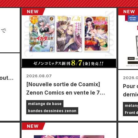
2026.08.07
toutes
2026.
[Nouvelle sortie de Coamix]
Pour 
r le
Zenon Comics en vente le 7
derni
août (vendredi) !
Power
mélange de base
mélan
durée
bandes dessinées zenon
Front 
les m
le pay
vous 