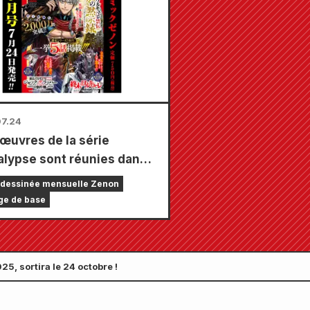
 spécialement dessinée (4
au total) !
7.24
 œuvres de la série
lypse sont réunies dans
ul numéro, composé de 5
dessinée mensuelle Zenon
tres ! Le numéro de
ge de base
mbre 2026 de « Monthly
 Zenon » sera disponible
juillet !
, sortira le 24 octobre !