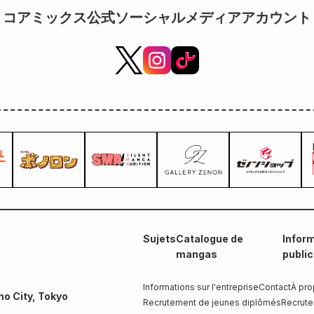
コアミックス公式ソーシャルメディアアカウント
Sujets
Catalogue de
Inform
mangas
publi
Informations sur l'entreprise
Contact
À pro
no City, Tokyo
Recrutement de jeunes diplômés
Recrute