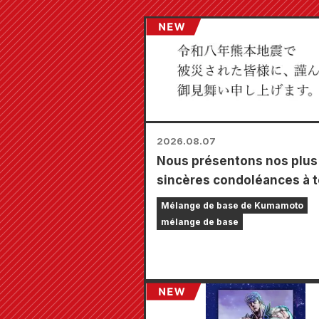
2026.08.07
Nous présentons nos plus
sincères condoléances à 
les personnes touchées pa
Mélange de base de Kumamoto
tremblement de terre de
mélange de base
Kumamoto de 2026.