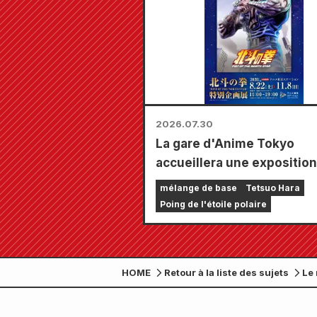
2026.07.30
La gare d'Anime Tokyo
accueillera une exposition
spéciale consacrée à « Ken
mélange de base
Tetsuo Hara
Survivant » !!
Poing de l'étoile polaire
HOME
Retour à la liste des sujets
Le 